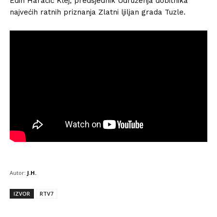
Edin Haračić Klej, predsjednik Udruženja dobitnika
najvećih ratnih priznanja Zlatni ljiljan grada Tuzle.
Autor:
J.H.
IZVOR
RTV7