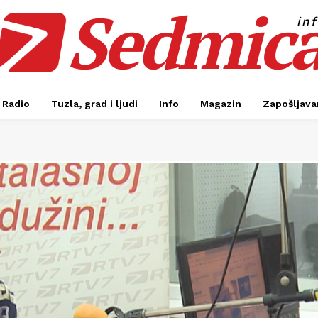
Sedmic
in
Radio
Tuzla, grad i ljudi
Info
Magazin
Zapošljavan