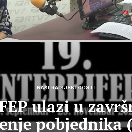
NAŠI RADIJSKI GOSTI
FEP ulazi u završ
enje pobjednika 