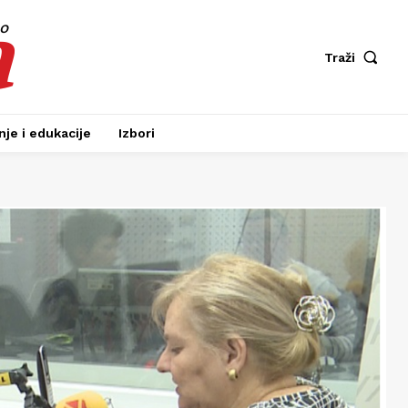
a
fo
Traži
je i edukacije
Izbori