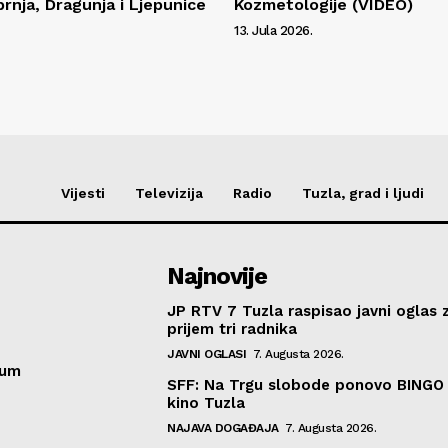
rnja, Dragunja i Ljepunice
Kozmetologije (VIDEO)
13. Jula 2026.
Vijesti
Televizija
Radio
Tuzla, grad i ljudi
Najnovije
JP RTV 7 Tuzla raspisao javni oglas 
prijem tri radnika
JAVNI OGLASI
7. Augusta 2026.
sum
SFF: Na Trgu slobode ponovo BINGO 
kino Tuzla
NAJAVA DOGAĐAJA
7. Augusta 2026.