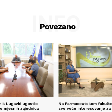
INFO
Povezano
ik Lugavić ugostio
Na Farmaceutskom fakulte
e mjesnih zajednica
sve veće interesovanje za 