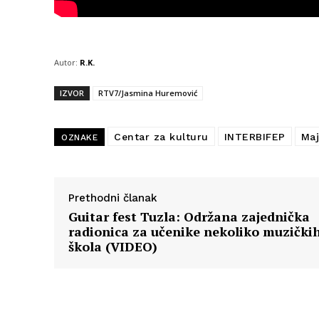
Autor:
R.K.
IZVOR
RTV7/Jasmina Huremović
Centar za kulturu
INTERBIFEP
Maj
OZNAKE
Prethodni članak
Guitar fest Tuzla: Održana zajednička
radionica za učenike nekoliko muzički
škola (VIDEO)