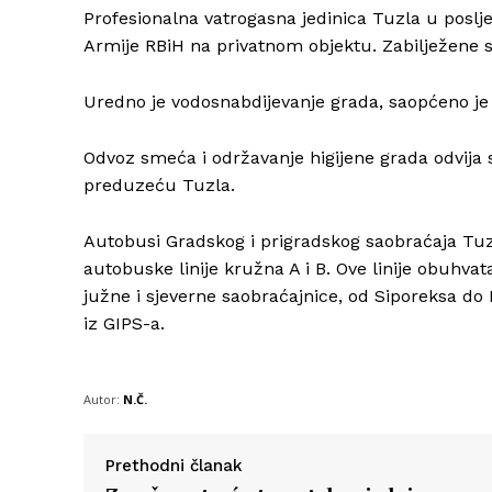
Profesionalna vatrogasna jedinica Tuzla u posljed
Armije RBiH na privatnom objektu. Zabilježene su
Uredno je vodosnabdijevanje grada, saopćeno je 
Odvoz smeća i održavanje higijene grada odvi
preduzeću Tuzla.
Autobusi Gradskog i prigradskog saobraćaja Tu
autobuske linije kružna A i B. Ove linije obuhva
južne i sjeverne saobraćajnice, od Siporeksa do 
iz GIPS-a.
Autor:
N.Č.
Prethodni članak