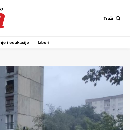
a
fo
Traži
je i edukacije
Izbori