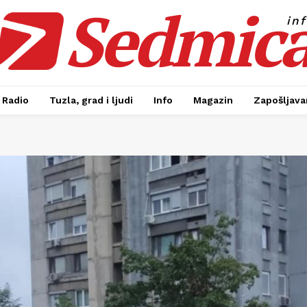
Sedmic
in
Radio
Tuzla, grad i ljudi
Info
Magazin
Zapošljavan