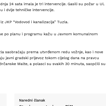
nja 24 sata imala je tri intervencije. Gasili su požar u Ul.
 i dvije tehničke intervencije.
iz JKP “Vodovod i kanalizacija” Tuzla.
Info
ja se po planu i programu kažu u Javnom komunalnom
O nama
Kontakt
zla saobraćaju prema utvrđenom redu vožnje, kao i nove
Impressum
taju javni gradski prijevoz tokom cijelog dana na pravcu
Brčanske Malte, a polasci su svakih 30 minuta, saopćili su
Naredni članak