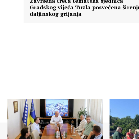
Završena treća tematska sjednica
Gradskog vijeća Tuzla posvećena širenj
daljinskog grijanja