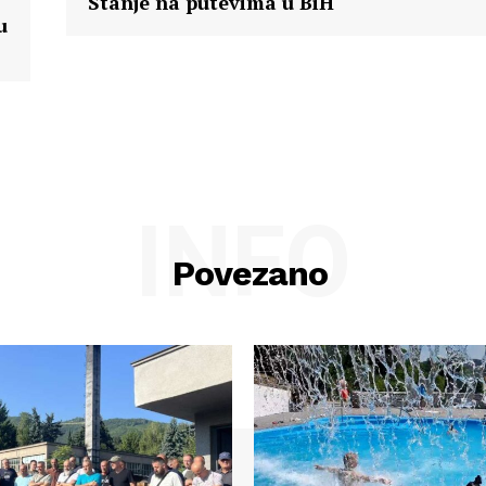
Stanje na putevima u BiH
u
INFO
Povezano