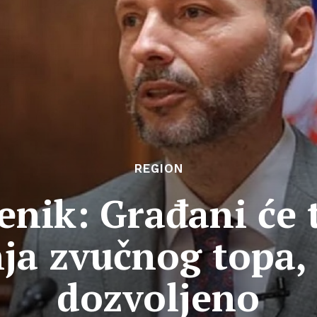
REGION
nik: Građani će t
ja zvučnog topa, 
dozvoljeno