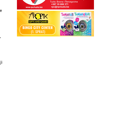
se
,
ji