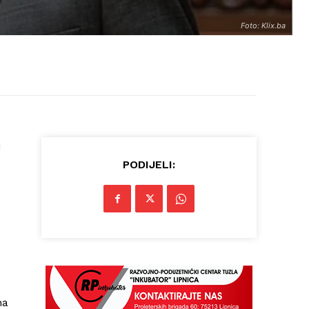
Foto: Klix.ba
i
PODIJELI:
na