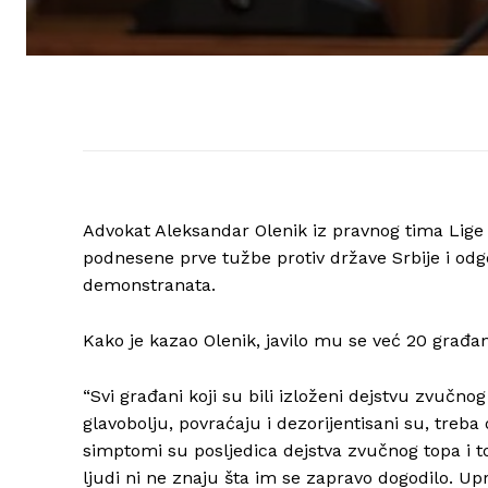
Advokat Aleksandar Olenik iz pravnog tima Lige 
podnesene prve tužbe protiv države Srbije i odg
demonstranata.
Kako je kazao Olenik, javilo mu se već 20 građa
“Svi građani koji su bili izloženi dejstvu zvučnog
glavobolju, povraćaju i dezorijentisani su, treb
simptomi su posljedica dejstva zvučnog topa i to
ljudi ni ne znaju šta im se zapravo dogodilo. Upr