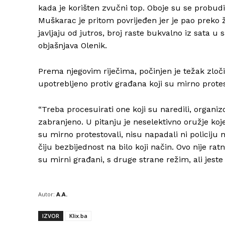
kada je korišten zvučni top. Oboje su se probudi
Muškarac je pritom povrijeđen jer je pao preko 
javljaju od jutros, broj raste bukvalno iz sata u
objašnjava Olenik.
Prema njegovim riječima, počinjen je težak zločin 
upotrebljeno protiv građana koji su mirno protes
“Treba procesuirati one koji su naredili, organizo
zabranjeno. U pitanju je neselektivno oružje koj
su mirno protestovali, nisu napadali ni policiju n
čiju bezbijednost na bilo koji način. Ovo nije rat
su mirni građani, s druge strane režim, ali jeste 
Autor:
A.A.
IZVOR
Klix.ba