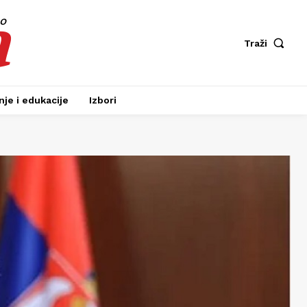
a
fo
Traži
je i edukacije
Izbori