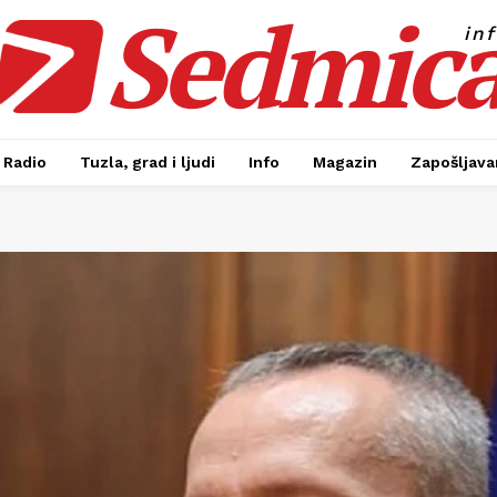
Sedmic
in
Radio
Tuzla, grad i ljudi
Info
Magazin
Zapošljavan