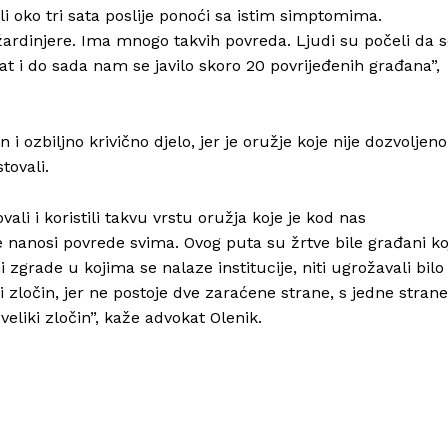
li oko tri sata poslije ponoći sa istim simptomima.
žardinjere. Ima mnogo takvih povreda. Ljudi su počeli da 
 sat i do sada nam se javilo skoro 20 povrijeđenih građana”,
i ozbiljno krivično djelo, jer je oružje koje nije dozvoljeno
Info
tovali.
O nama
vali i koristili takvu vrstu oružja koje je kod nas
Kontakt
e nanosi povrede svima. Ovog puta su žrtve bile građani ko
i zgrade u kojima se nalaze institucije, niti ugrožavali bilo
Impressum
ni zločin, jer ne postoje dve zaraćene strane, s jedne strane
veliki zločin”, kaže advokat Olenik.