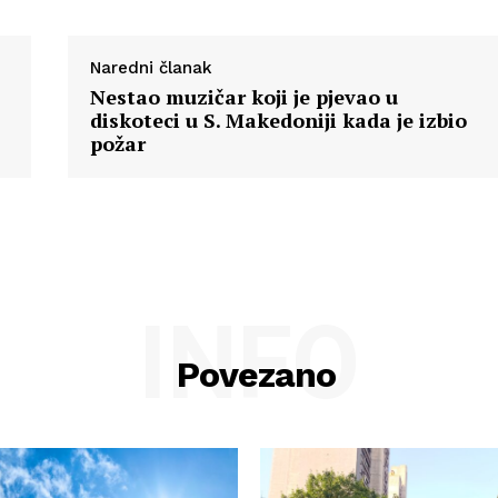
Naredni članak
Nestao muzičar koji je pjevao u
diskoteci u S. Makedoniji kada je izbio
požar
INFO
Povezano