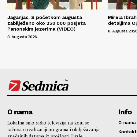
Jaganjac: S početkom augusta
Mirela Ibra
zabilježeno oko 250.000 posjeta
detaljima O
Panonskim jezerima (VIDEO)
8. Augusta 2026
8. Augusta 2026.
Sedmica
info
O nama
Info
Lokalna smo radio televizija na koju se
O nama
računa u realizaciji programa i obilježavanja
Kontakt
značajnih datuma iz prošlosti Tuzle,