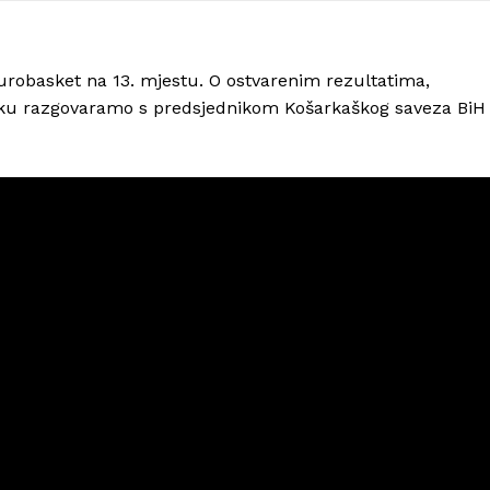
urobasket na 13. mjestu. O ostvarenim rezultatima,
rku razgovaramo s predsjednikom Košarkaškog saveza BiH
Info
O nama
Kontakt
Impressum