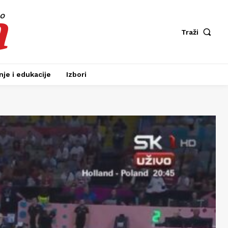
a
fo
Traži
je i edukacije
Izbori