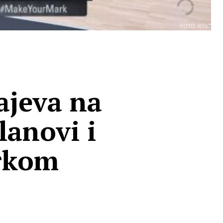
FOTO: RTV7
ajeva na
lanovi i
arkom