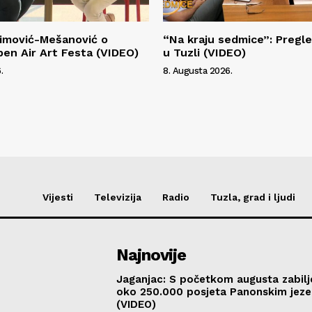
himović-Mešanović o
“Na kraju sedmice”: Pregl
pen Air Art Festa (VIDEO)
u Tuzli (VIDEO)
.
8. Augusta 2026.
Vijesti
Televizija
Radio
Tuzla, grad i ljudi
Najnovije
Jaganjac: S početkom augusta zabil
oko 250.000 posjeta Panonskim jeze
(VIDEO)