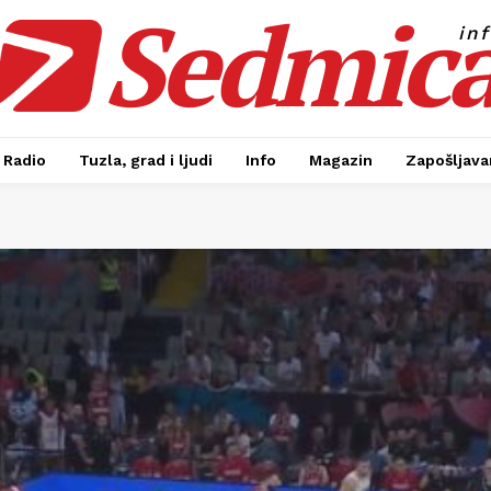
Sedmic
in
Radio
Tuzla, grad i ljudi
Info
Magazin
Zapošljavan