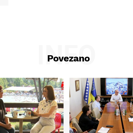
INFO
Povezano