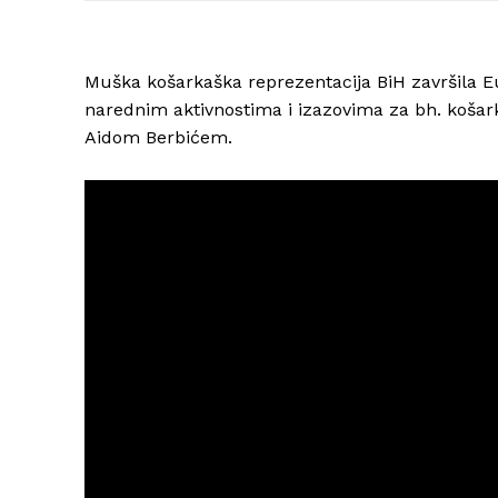
Muška košarkaška reprezentacija BiH završila E
narednim aktivnostima i izazovima za bh. koša
Aidom Berbićem.