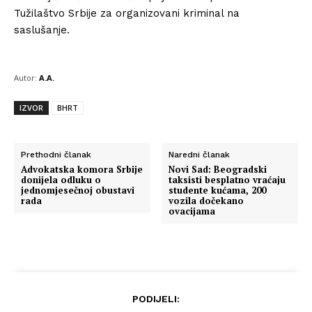
Tužilaštvo Srbije za organizovani kriminal na
saslušanje.
Autor:
A.A.
IZVOR
BHRT
Prethodni članak
Naredni članak
Advokatska komora Srbije
Novi Sad: Beogradski
donijela odluku o
taksisti besplatno vraćaju
jednomjesečnoj obustavi
studente kućama, 200
rada
vozila dočekano
ovacijama
PODIJELI: