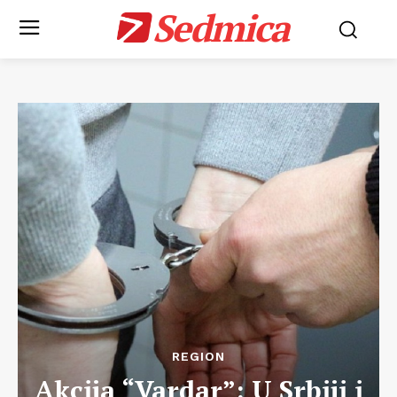
Sedmica
REGION
Akcija “Vardar”: U Srbiji i