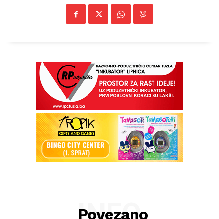
INFO
Povezano