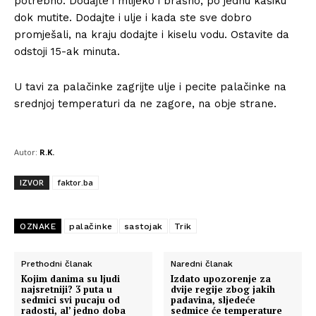
potrebno. Dodajte i mlijeko i brašno, po jednu kašiku
dok mutite. Dodajte i ulje i kada ste sve dobro
promješali, na kraju dodajte i kiselu vodu. Ostavite da
odstoji 15-ak minuta.
U tavi za palačinke zagrijte ulje i pecite palačinke na
srednjoj temperaturi da ne zagore, na obje strane.
Autor:
R.K.
IZVOR
faktor.ba
OZNAKE
palačinke
sastojak
Trik
Prethodni članak
Naredni članak
Kojim danima su ljudi
Izdato upozorenje za
najsretniji? 3 puta u
dvije regije zbog jakih
sedmici svi pucaju od
padavina, sljedeće
radosti, al’ jedno doba
sedmice će temperature