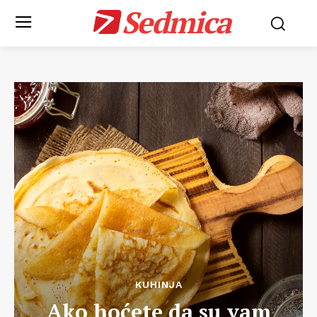
Sedmica
KUHINJA
Ako hoćete da su vam