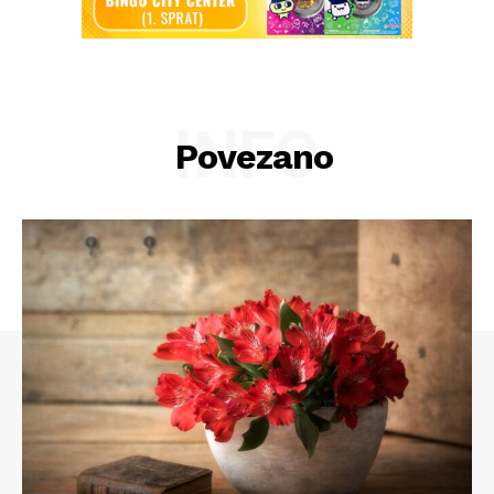
INFO
Povezano