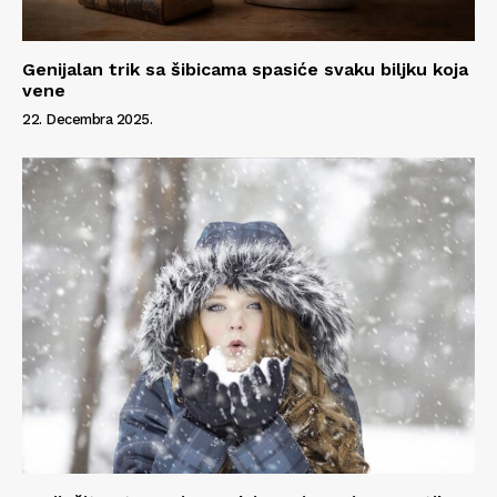
Info
O nama
Genijalan trik sa šibicama spasiće svaku biljku koja
Kontakt
vene
Impressum
22. Decembra 2025.