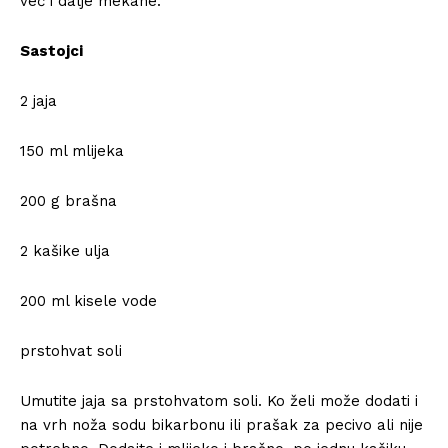
već i dalje mekane.
Sastojci
2 jaja
150 ml mlijeka
200 g brašna
2 kašike ulja
200 ml kisele vode
prstohvat soli
Umutite jaja sa prstohvatom soli. Ko želi može dodati i
na vrh noža sodu bikarbonu ili prašak za pecivo ali nije