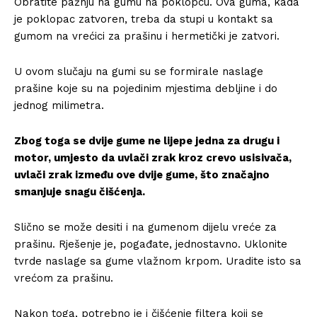
Obratite pažnju na gumu na poklopcu. Ova guma, kada
je poklopac zatvoren, treba da stupi u kontakt sa
gumom na vrećici za prašinu i hermetički je zatvori.
U ovom slučaju na gumi su se formirale naslage
prašine koje su na pojedinim mjestima debljine i do
jednog milimetra.
Zbog toga se dvije gume ne lijepe jedna za drugu i
motor, umjesto da uvlači zrak kroz crevo usisivača,
uvlači zrak između ove dvije gume, što značajno
smanjuje snagu čišćenja.
Slično se može desiti i na gumenom dijelu vreće za
prašinu. Rješenje je, pogađate, jednostavno. Uklonite
tvrde naslage sa gume vlažnom krpom. Uradite isto sa
vrećom za prašinu.
Nakon toga, potrebno je i čišćenje filtera koji se