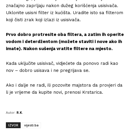
značajno zaprljaju nakon dužeg korišćenja usisivača.
Uklonite usisni filter iz kućišta. Uradite isto sa filterom
koji čisti zrak koji izlazi iz usisivača.
Prvo dobro protresite oba filtera, a zatim ih operite
vodom i deterdžentom (možete staviti i nove ako ih
imate). Nakon sušenja vratite filtere na mjesto.
Kada uključite usisivač, vidjećete da ponovo radi kao
nov – dobro usisava i ne pregrijava se.
Ako i dalje ne radi, ili pozovite majstora da provjeri da
li je vrijeme da kupite novi, prenosi Krstarica.
Autor:
R.K.
IZVOR
vijesti.ba