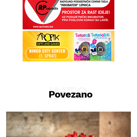
INFO
Povezano