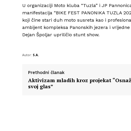
U organizaciji Moto kluba “Tuzla” i JP Pannonica
manifestacija “BIKE FEST PANONIKA TUZLA 2024”
koji čine stari duh moto susreta kao i profesion
ambijent kompleksa Panonskih jezera i vrijedn
Dejan Špoljar upriličio stunt show.
Autor:
S.A.
Prethodni članak
Aktivizam mladih kroz projekat “Osnaž
svoj glas”