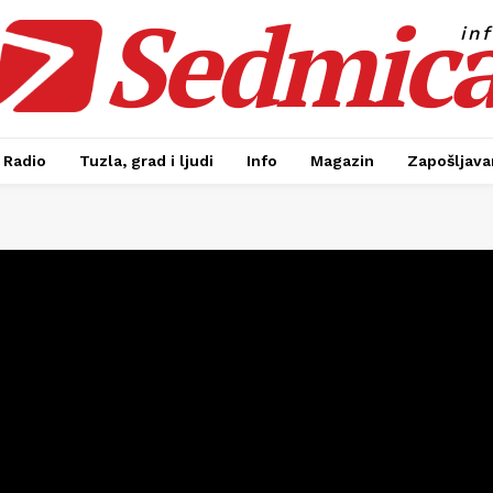
Sedmic
in
Radio
Tuzla, grad i ljudi
Info
Magazin
Zapošljavan