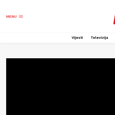
MENU
Vijesti
Televizija