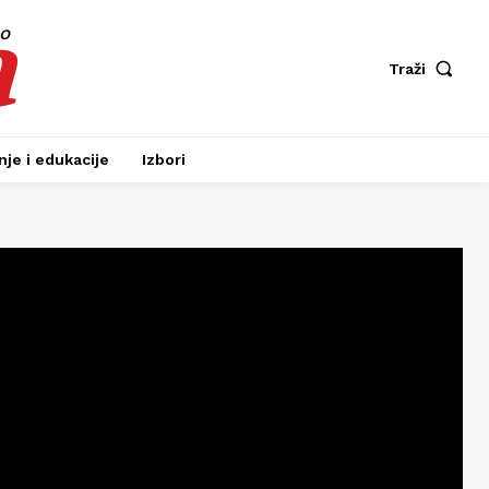
a
fo
Traži
je i edukacije
Izbori