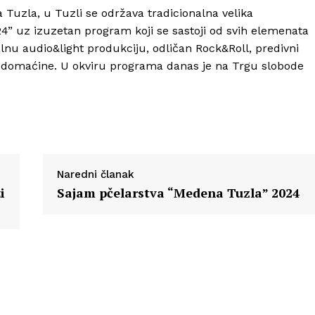
 Tuzla, u Tuzli se održava tradicionalna velika
Info
 uz izuzetan program koji se sastoji od svih elemenata
alnu audio&light produkciju, odličan Rock&Roll, predivni
O nama
e domaćine. U okviru programa danas je na Trgu slobode
Kontakt
Impressum
Naredni članak
i
Sajam pčelarstva “Medena Tuzla” 2024