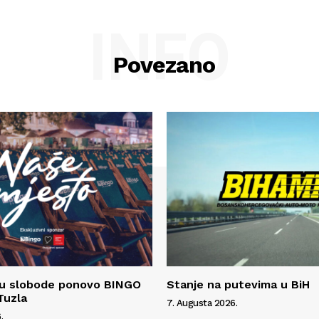
INFO
Povezano
gu slobode ponovo BINGO
Stanje na putevima u BiH
Tuzla
7. Augusta 2026.
.