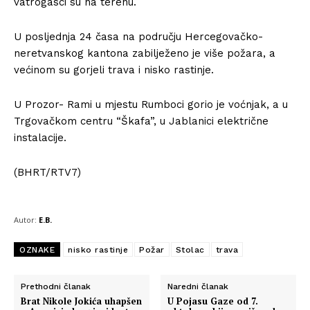
vatrogasci su na terenu.
U posljednja 24 časa na području Hercegovačko-
neretvanskog kantona zabilježeno je više požara, a
većinom su gorjeli trava i nisko rastinje.
U Prozor- Rami u mjestu Rumboci gorio je voćnjak, a u
Trgovačkom centru “Škafa”, u Jablanici električne
instalacije.
(BHRT/RTV7)
Autor:
E.B.
OZNAKE
nisko rastinje
Požar
Stolac
trava
Prethodni članak
Naredni članak
Brat Nikole Jokića uhapšen
U Pojasu Gaze od 7.