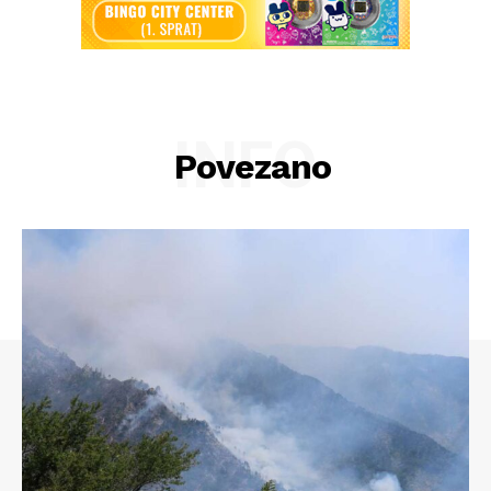
INFO
Povezano