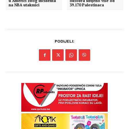
u Americi zbog incidenta
oktobra ubijeno više od
na NBA utakmici
39.170 Palestinaca
PODIJELI: