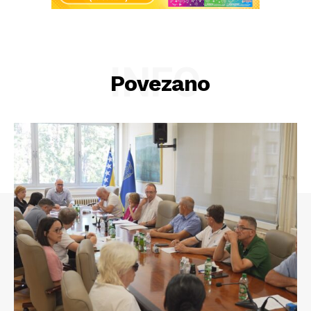
INFO
Povezano