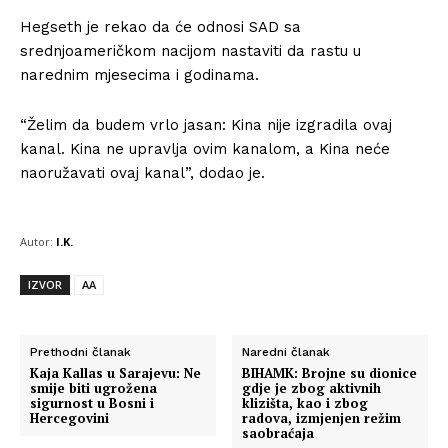
Hegseth je rekao da će odnosi SAD sa
srednjoameričkom nacijom nastaviti da rastu u
narednim mjesecima i godinama.
“Želim da budem vrlo jasan: Kina nije izgradila ovaj
kanal. Kina ne upravlja ovim kanalom, a Kina neće
naoružavati ovaj kanal”, dodao je.
Autor:
I.K.
IZVOR
AA
Prethodni članak
Naredni članak
Kaja Kallas u Sarajevu: Ne
BIHAMK: Brojne su dionice
smije biti ugrožena
gdje je zbog aktivnih
sigurnost u Bosni i
klizišta, kao i zbog
Hercegovini
radova, izmjenjen režim
saobraćaja