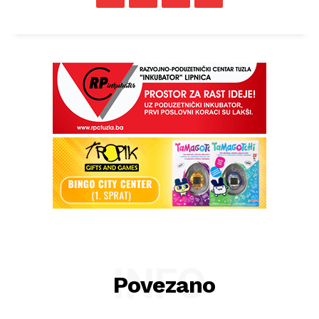
INFO
Povezano