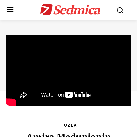
Sedmica
TUZLA
Amira Medunjanin