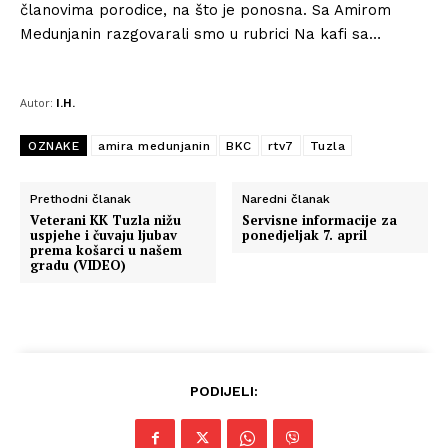
članovima porodice, na što je ponosna. Sa Amirom
Medunjanin razgovarali smo u rubrici Na kafi sa…
Autor:
I.H.
OZNAKE
amira medunjanin
BKC
rtv7
Tuzla
Prethodni članak
Naredni članak
Veterani KK Tuzla nižu
Servisne informacije za
uspjehe i čuvaju ljubav
ponedjeljak 7. april
prema košarci u našem
gradu (VIDEO)
PODIJELI: