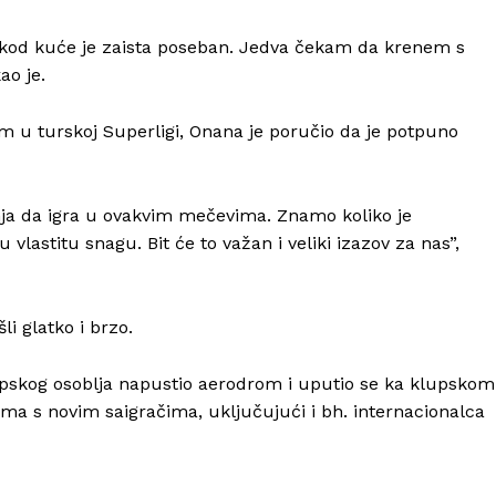
e kod kuće je zaista poseban. Jedva čekam da krenem s
ao je.
Info
 u turskoj Superligi, Onana je poručio da je potpuno
O nama
Kontakt
Impressum
ja da igra u ovakvim mečevima. Znamo koliko je
vlastitu snagu. Bit će to važan i veliki izazov za nas”,
i glatko i brzo.
upskog osoblja napustio aerodrom i uputio se ka klupskom
ima s novim saigračima, uključujući i bh. internacionalca