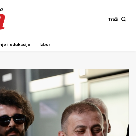
a
fo
Traži
je i edukacije
Izbori