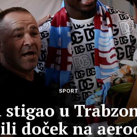
SPORT
stigao u Trabzon
dili doček na aer