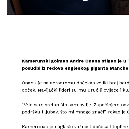
Kamerunski golman Andre Onana stigao je u T
posudbi iz redova engleskog giganta Manche
Onanu je na aerodromu dočekao veliki broj bordo
doček. Navijački lideri su mu uručili cvijeće i klu
“Vrlo sam sretan što sam ovdje. Započinjem novu
podršku i ljubav, što mi mnogo znači”, rekao je
Kamerunac je naglasio važnost dočeka i topline 