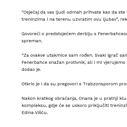
“Osjećaj da vas ljudi odmah prihvate kao da st
treninzima i na terenu uzvratim ovu ljubav”, rek
Govoreći o predstojećem derbiju s Fenerbahceom
spreman.
“Za ovakve utakmice sam rođen. Svaki igrač san
Fenerbahce snažan protivnik, ali i mi vjerujemo u 
dodao je.
Otkrio je i da su pregovori s Trabzonsporom prošl
Nakon kratkog obraćanja, Onana je u pratnji kl
kompleksu, gdje će se uskoro priključiti treninz
Edina Višću.