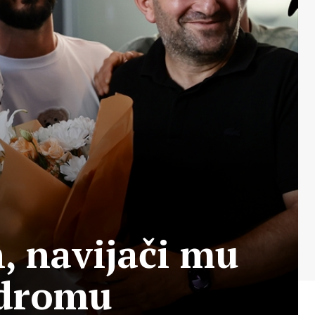
, navijači mu
odromu