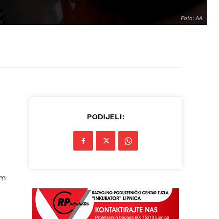
Foto: AA
PODIJELI:
am