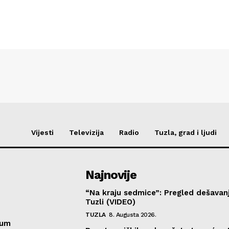
Vijesti
Televizija
Radio
Tuzla, grad i ljudi
Najnovije
“Na kraju sedmice”: Pregled dešavan
Tuzli (VIDEO)
TUZLA
8. Augusta 2026.
sum