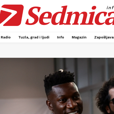
Sedmic
in
Radio
Tuzla, grad i ljudi
Info
Magazin
Zapošljavan