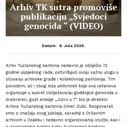
Arhiv TK sutra promoviše
publikaciju „Svjedoci
genocida “ (VIDEO)
8. Jula 2026.
Datum:
Arhiv Tuzlanskog kantona nedavno je obilježio 72
godine uspješnog rada, potvrđujući svoju važnu ulogu u
očuvanju arhivske građe i kolektivnog pamćenja. Tim
povodom, ali i zbog niza aktivnosti koje ova ustanova
organizuje u susret obilježavanju godišnjice genocida u
Srebrenici, gost emisije „Jutro u 7“ bio je direktor
Arhiva Tuzlanskog kantona Omer Zulić. Razgovarali
smo o značaju ovog jubileja, saradnji s Državnim
arhivom u Osijeku i nedavno organizovanoj izložbi, kao i
o programima kojima Arhiv Tuzlanskog kantona