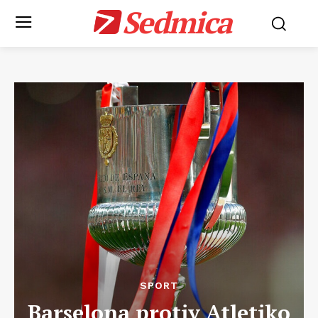
Sedmica
SPORT
Barselona protiv Atletiko