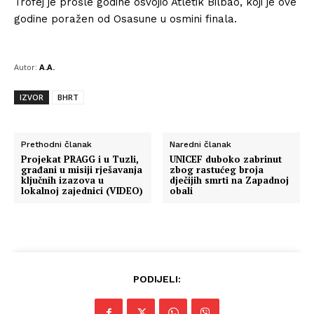
Trofej je prošle godine osvojio Atletik Bilbao, koji je ove
godine poražen od Osasune u osmini finala.
Autor:
A.A.
IZVOR
BHRT
Prethodni članak
Naredni članak
Projekat PRAGG i u Tuzli,
UNICEF duboko zabrinut
građani u misiji rješavanja
zbog rastućeg broja
ključnih izazova u
dječijih smrti na Zapadnoj
lokalnoj zajednici (VIDEO)
obali
PODIJELI: