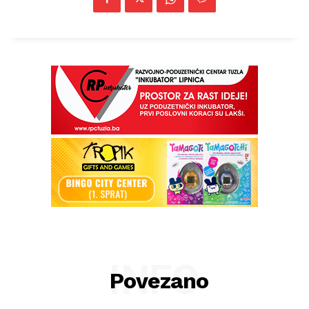
INFO
Povezano