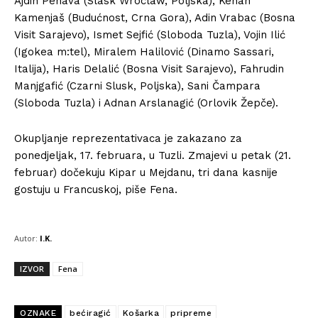
Ajdin Penava (Slask Wroclaw, Poljska), Kenan
Kamenjaš (Budućnost, Crna Gora), Adin Vrabac (Bosna
Visit Sarajevo), Ismet Sejfić (Sloboda Tuzla), Vojin Ilić
(Igokea m:tel), Miralem Halilović (Dinamo Sassari,
Italija), Haris Delalić (Bosna Visit Sarajevo), Fahrudin
Manjgafić (Czarni Slusk, Poljska), Sani Čampara
(Sloboda Tuzla) i Adnan Arslanagić (Orlovik Žepče).
Okupljanje reprezentativaca je zakazano za
ponedjeljak, 17. februara, u Tuzli. Zmajevi u petak (21.
februar) dočekuju Kipar u Mejdanu, tri dana kasnije
gostuju u Francuskoj, piše Fena.
Autor:
I.K.
IZVOR
Fena
OZNAKE
bećiragić
Košarka
pripreme