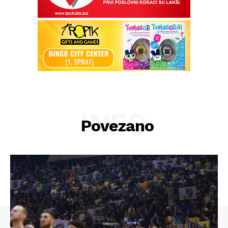
INFO
Povezano