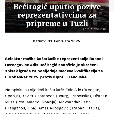
Bećiragić uputio pozive
reprezentativcima za
pripreme u Tuzli
Foto: tuzlainfo.ba
13. Februara 2025.
Datum:
Selektor muške košarkaške reprezentacije Bosne i
Hercegovine Adis Bećiragić saopštio je skraćeni
spisak igrača za posljednje mečeve kvalifikacija za
Eurobasket 2025, protiv Kipra i Francuske.
Na spisku su sljedeći košarkaši: Edin Atić (Breogan,
Španija), Xavier Castaneda (Bourg, Francuska), Džanan
Musa (Real Madrid, Španija), Aleksandar Lazić
(Hangzhou, Kina), Amar Alibegović (Trapani, Italija),