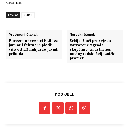
Autor:
E.B.
IZVOR
BHRT
Prethodni članak
Naredni članak
Porezni obveznici FBiH za
Srbija: Uoči prosvjeda
januar i februar uplatili
zatvorene zgrade
više od 1.3 milijarde javnih
skupštine, zaustavljen
prihoda
međugradski željeznički
promet
PODIJELI: