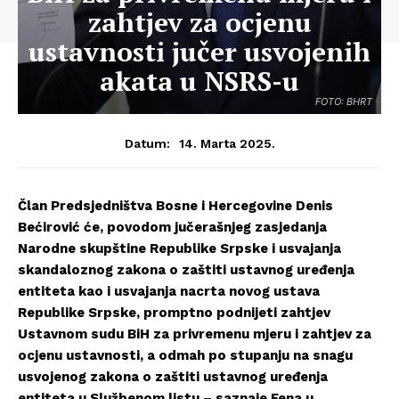
zahtjev za ocjenu
ustavnosti jučer usvojenih
akata u NSRS-u
FOTO: BHRT
14. Marta 2025.
Datum:
Član Predsjedništva Bosne i Hercegovine Denis
Bećirović će, povodom jučerašnjeg zasjedanja
Narodne skupštine Republike Srpske i usvajanja
skandaloznog zakona o zaštiti ustavnog uređenja
entiteta kao i usvajanja nacrta novog ustava
Republike Srpske, promptno podnijeti zahtjev
Ustavnom sudu BiH za privremenu mjeru i zahtjev za
ocjenu ustavnosti, a odmah po stupanju na snagu
usvojenog zakona o zaštiti ustavnog uređenja
entiteta u Službenom listu – saznaje Fena u