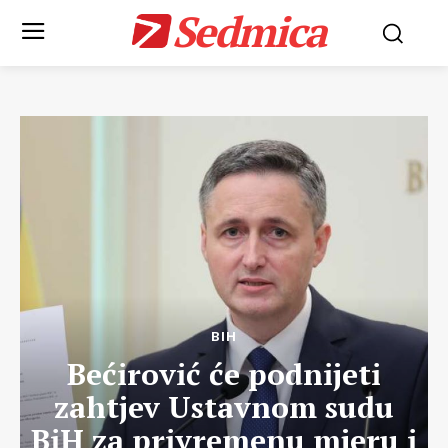
Sedmica
BIH
Bećirović će podnijeti
zahtjev Ustavnom sudu
BiH za privremenu mjeru i