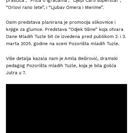
praščića”, “Priča o igračama”, “Lijepi Čarli superstar”,
“Orlovi rano lete”, i “Ljubav Omera i Merime”.
Osim predstava planirana je promocija slikovnice i
knjige za glumce. Predstava “Odjek tišine” koja otvara
Dane Mladih Tuzle bit će izvedena pred publikom 2. i 3.
marta 2025. godine na sceni Pozorišta mladih Tuzle.
Više detalja kazala nam je Amila Beširović, dramski
pedagog Pozorišta mladih Tuzle, koja je bila gošća
Jutra u 7.