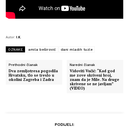
Autor:
I.K.
OZNAKE
amila beširović
dani mladih tuzle
Prethodni članak
Naredni članak
Dva zemljotresa pogodila
Vidoviti Vučić: “Kad god
Hrvatsku, tlo se treslo u
me zove skriveni broj,
okolini Zagreba i Zadra
znam da je Mile. Na druge
skrivene se ne javljam”
(VIDEO)
PODIJELI: