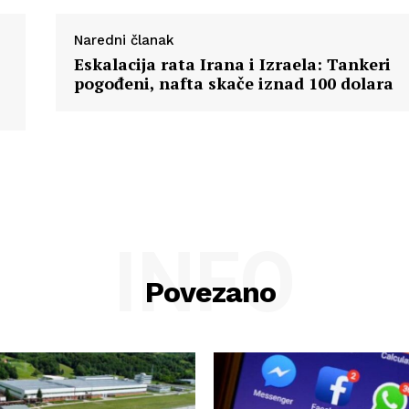
Kontakt
Impressum
Naredni članak
Eskalacija rata Irana i Izraela: Tankeri
pogođeni, nafta skače iznad 100 dolara
INFO
Povezano