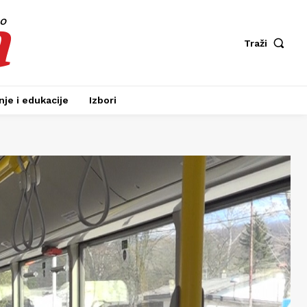
a
fo
Traži
je i edukacije
Izbori