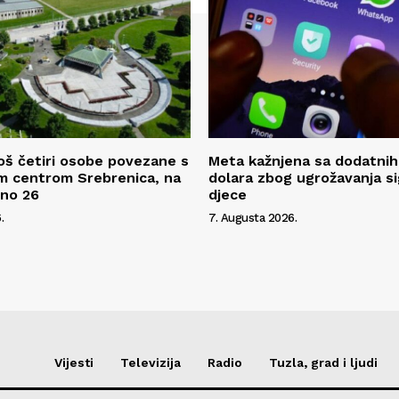
oš četiri osobe povezane s
Meta kažnjena sa dodatnih
m centrom Srebrenica, na
dolara zbog ugrožavanja s
pno 26
djece
.
7. Augusta 2026.
Vijesti
Televizija
Radio
Tuzla, grad i ljudi