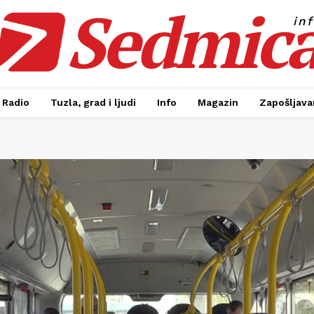
Sedmic
in
Radio
Tuzla, grad i ljudi
Info
Magazin
Zapošljavan