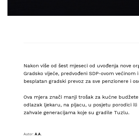
Nakon više od šest mjeseci od uvođenja nove org
Gradsko vijeće, predvođeni SDP-ovom većinom i
besplatan gradski prevoz za sve penzionere i oso
Ova mjera znači manji trošak za kućne budžete n
odlazak ljekaru, na pijacu, u posjetu porodici ili
zahvale generacijama koje su gradile Tuzlu.
Autor:
A.A.