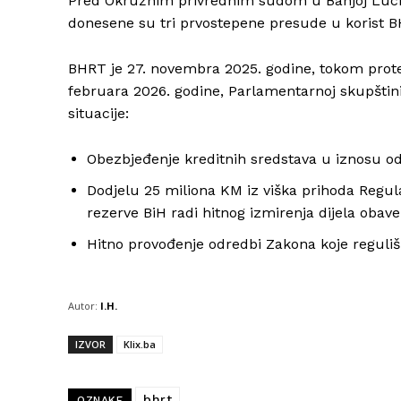
Pred Okružnim privrednim sudom u Banjoj Luci
donesene su tri prvostepene presude u korist B
BHRT je 27. novembra 2025. godine, tokom prote
februara 2026. godine, Parlamentarnoj skupštini 
situacije:
Obezbjeđenje kreditnih sredstava u iznosu od
Dodjelu 25 miliona KM iz viška prihoda Regul
rezerve BiH radi hitnog izmirenja dijela obav
Hitno provođenje odredbi Zakona koje reguliš
Autor:
I.H.
IZVOR
Klix.ba
bhrt
OZNAKE