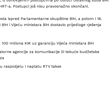
, u obnovljenim postupcima po Odluci Ustavnog suda BiH
HRT-a. Postupci još nisu pravosnažno okončani.
sta ispred Parlamentarne skupštine BiH, a potom i 16.
BiH i Vijeću ministara BiH dostavio prijedloge rješenja
 100 miliona KM uz garanciju Vijeća ministara BiH
atorne agencije za komunikacije ili tekuće budžetske
eza
u raspodjelu i naplatu RTV takse