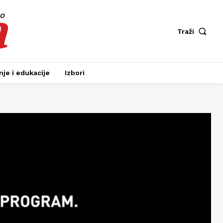
a
fo
Traži
je i edukacije
Izbori