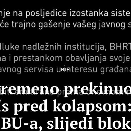
BIH
vremeno prekinuo
is pred kolapsom
EBU-a, slijedi bl