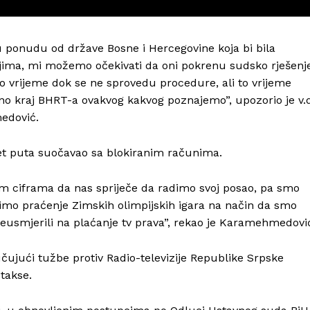
u ponudu od države Bosne i Hercegovine koja bi bila
jima, mi možemo očekivati da oni pokrenu sudsko rješenj
o vrijeme dok se ne sprovedu procedure, ali to vrijeme
vno kraj BHRT-a ovakvog kakvog poznajemo”, upozorio je v.
Info
edović.
O nama
 pet puta suočavao sa blokiranim računima.
Kontakt
ikim ciframa da nas spriječe da radimo svoj posao, pa smo
Impressum
imo praćenje Zimskih olimpijskih igara na način da smo
eusmjerili na plaćanje tv prava”, rekao je Karamehmedovi
ujući tužbe protiv Radio-televizije Republike Srpske
takse.