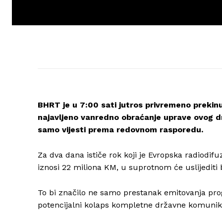
BHRT je u 7:00 sati jutros privremeno preki
najavljeno vanredno obraćanje uprave ovog d
samo vijesti prema redovnom rasporedu.
Za dva dana ističe rok koji je Evropska radiodi
iznosi 22 miliona KM, u suprotnom će uslijediti
To bi značilo ne samo prestanak emitovanja prog
potencijalni kolaps kompletne državne komunika