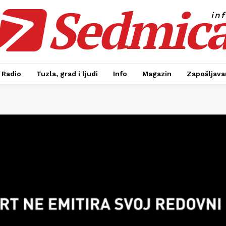
Sedmic
in
Radio
Tuzla, grad i ljudi
Info
Magazin
Zapošljavan