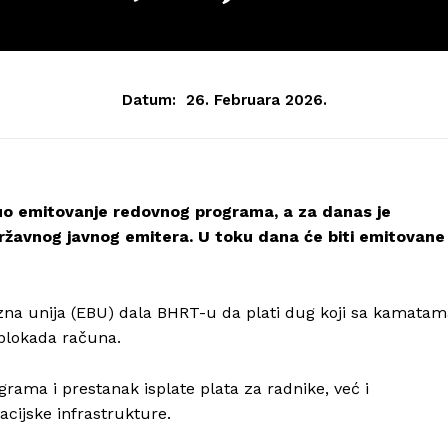
Datum:
26. Februara 2026.
nuo emitovanje redovnog programa, a za danas je
ržavnog javnog emitera. U toku dana će biti emitovane
fuzna unija (EBU) dala BHRT-u da plati dug koji sa kamata
 blokada računa.
rama i prestanak isplate plata za radnike, već i
cijske infrastrukture.