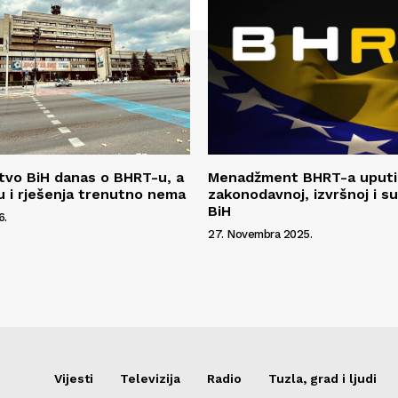
tvo BiH danas o BHRT-u, a
Menadžment BHRT-a uputi
u i rješenja trenutno nema
zakonodavnoj, izvršnoj i su
BiH
6.
27. Novembra 2025.
Vijesti
Televizija
Radio
Tuzla, grad i ljudi