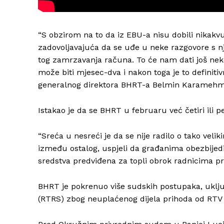
“S obzirom na to da iz EBU-a nisu dobili nikakv
zadovoljavajuća da se uđe u neke razgovore s n
tog zamrzavanja računa. To će nam dati još nek
može biti mjesec-dva i nakon toga je to definiti
generalnog direktora BHRT-a Belmin Karamehm
Istakao je da se BHRT u februaru već četiri ili
“Sreća u nesreći je da se nije radilo o tako vel
između ostalog, uspjeli da građanima obezbijed
sredstva predviđena za topli obrok radnicima pr
BHRT je pokrenuo više sudskih postupaka, uključ
(RTRS) zbog neuplaćenog dijela prihoda od RTV 