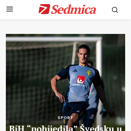
Sedmica
SPORT
BiH “pobijedila” Švedsku u