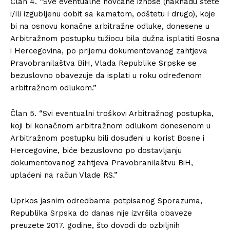
Član 4. “Sve eventualne novčane iznose (naknadu štete
i/ili izgubljenu dobit sa kamatom, odštetu i drugo), koje
bi na osnovu konačne arbitražne odluke, donesene u
Arbitražnom postupku tužiocu bila dužna isplatiti Bosna
i Hercegovina, po prijemu dokumentovanog zahtjeva
Pravobranilaštva BiH, Vlada Republike Srpske se
bezuslovno obavezuje da isplati u roku određenom
arbitražnom odlukom.”
Član 5. “Svi eventualni troškovi Arbitražnog postupka,
koji bi konačnom arbitražnom odlukom donesenom u
Arbitražnom postupku bili dosuđeni u korist Bosne i
Hercegovine, biće bezuslovno po dostavljanju
dokumentovanog zahtjeva Pravobranilaštvu BiH,
uplaćeni na račun Vlade RS.”
Uprkos jasnim odredbama potpisanog Sporazuma,
Republika Srpska do danas nije izvršila obaveze
preuzete 2017. godine, što dovodi do ozbiljnih