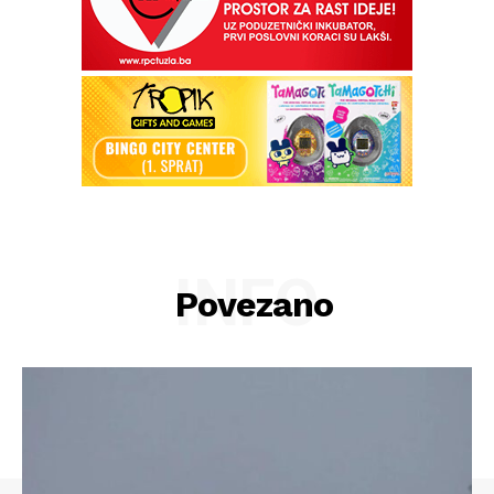
INFO
Povezano