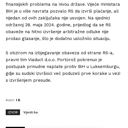
finansijskih problema na nivou države. Vijeće ministara
BiH je u više navrata pozvalo RS da izvrši plaćanje, ali
nijedan od ovih zaključaka nije usvojen. Na sjednici
održanoj 28. maja 2024. godine, prijedlog da se RS
obaveže na hitno izvršenje arbitražne odluke nije
prošao glasanje, što je dodatno usložnilo situaciju.
S obzirom na izbjegavanje obaveza od strane RS-a,
pravni tim Viaduct d.o.o. Portorož pokrenuo je
postupak prinudne naplate protiv BiH u Luksemburgu,
gdje su sudski izvršioci već poduzeli prve korake u vezi
s izvršenjem presude.
Autor:
I.K.
IZVOR
Vijesti.ba