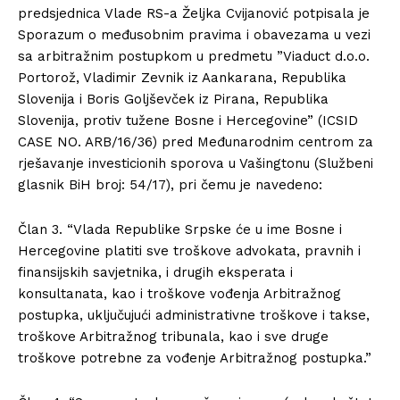
predsjednica Vlade RS-a Željka Cvijanović potpisala je
Sporazum o međusobnim pravima i obavezama u vezi
sa arbitražnim postupkom u predmetu ”Viaduct d.o.o.
Portorož, Vladimir Zevnik iz Aankarana, Republika
Slovenija i Boris Goljševček iz Pirana, Republika
Slovenija, protiv tužene Bosne i Hercegovine” (ICSID
CASE NO. ARB/16/36) pred Međunarodnim centrom za
rješavanje investicionih sporova u Vašingtonu (Službeni
glasnik BiH broj: 54/17), pri čemu je navedeno:
Član 3. “Vlada Republike Srpske će u ime Bosne i
Hercegovine platiti sve troškove advokata, pravnih i
finansijskih savjetnika, i drugih eksperata i
konsultanata, kao i troškove vođenja Arbitražnog
postupka, uključujući administrativne troškove i takse,
troškove Arbitražnog tribunala, kao i sve druge
troškove potrebne za vođenje Arbitražnog postupka.”