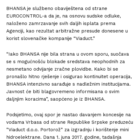
BHANSA je službeno obaviještena od strane
EUROCONTROL-a da je, na osnovu sudske odluke,
naloženo zamrzavanje svih daljih isplata prema
Agenciji, kao rezultat arbitražne presude donesene u
korist slovenačke kompanije “Viaduct.”
“Iako BHANSA nije bila strana u ovom sporu, suočava
se s mogućnošću blokade sredstava neophodnih za
nesmetano odvijanje zračne plovidbe. Kako bi se
pronašlo hitno rješenje i osigurao kontinuitet operacija,
BHANSA intenzivno sarađuje s nadležnim institucijama.
Javnost će biti blagovremeno informisana o svim
daljnjim koracima”, saopćeno je iz BHANSA.
Podsjetimo, ovaj spor je nastao davanjem koncesije na
vodama Vrbasa od strane Republike Srpske preduzeću
”Viaduct d.o.o. Portorož” za izgradnju i korištenje mini
hidroelektrane. Dana 1. juna 2017. godine, tadašnja