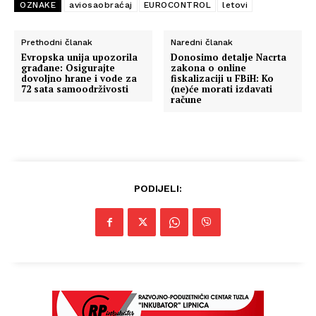
OZNAKE
aviosaobraćaj
EUROCONTROL
letovi
Prethodni članak
Naredni članak
Evropska unija upozorila
Donosimo detalje Nacrta
građane: Osigurajte
zakona o online
dovoljno hrane i vode za
fiskalizaciji u FBiH: Ko
72 sata samoodrživosti
(ne)će morati izdavati
račune
PODIJELI:
Info
O nama
Kontakt
Impressum