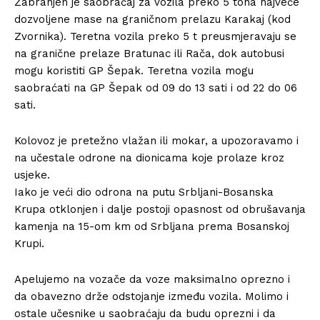
Zabranjen je saobraćaj za vozila preko 5 tona najveće
dozvoljene mase na graničnom prelazu Karakaj (kod
Zvornika). Teretna vozila preko 5 t preusmjeravaju se
na granične prelaze Bratunac ili Rača, dok autobusi
mogu koristiti GP Šepak. Teretna vozila mogu
saobraćati na GP Šepak od 09 do 13 sati i od 22 do 06
sati.
Kolovoz je pretežno vlažan ili mokar, a upozoravamo i
na učestale odrone na dionicama koje prolaze kroz
usjeke.
Iako je veći dio odrona na putu Srbljani-Bosanska
Krupa otklonjen i dalje postoji opasnost od obrušavanja
kamenja na 15-om km od Srbljana prema Bosanskoj
Krupi.
Apelujemo na vozače da voze maksimalno oprezno i
da obavezno drže odstojanje između vozila. Molimo i
ostale učesnike u saobraćaju da budu oprezni i da