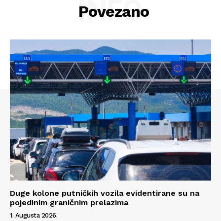
INFO
Povezano
Info
O nama
Kontakt
Impressum
Duge kolone putničkih vozila evidentirane su na
pojedinim graničnim prelazima
1. Augusta 2026.