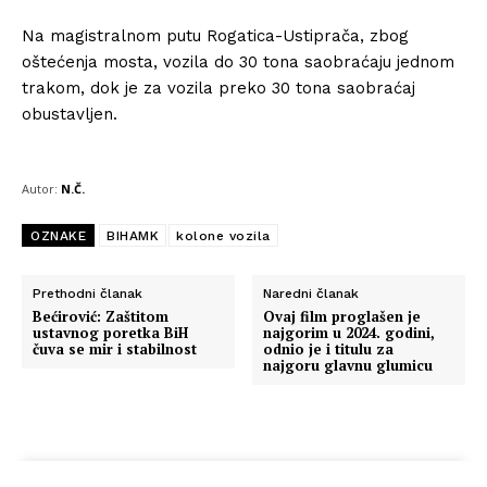
Na magistralnom putu Rogatica-Ustiprača, zbog
oštećenja mosta, vozila do 30 tona saobraćaju jednom
trakom, dok je za vozila preko 30 tona saobraćaj
obustavljen.
Autor:
N.Č.
OZNAKE
BIHAMK
kolone vozila
Prethodni članak
Naredni članak
Bećirović: Zaštitom
Ovaj film proglašen je
ustavnog poretka BiH
najgorim u 2024. godini,
čuva se mir i stabilnost
odnio je i titulu za
najgoru glavnu glumicu