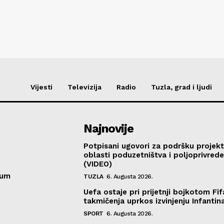
Vijesti
Televizija
Radio
Tuzla, grad i ljudi
Najnovije
Potpisani ugovori za podršku projekt
oblasti poduzetništva i poljoprivred
(VIDEO)
sum
TUZLA
6. Augusta 2026.
Uefa ostaje pri prijetnji bojkotom Fif
takmičenja uprkos izvinjenju Infantin
SPORT
6. Augusta 2026.