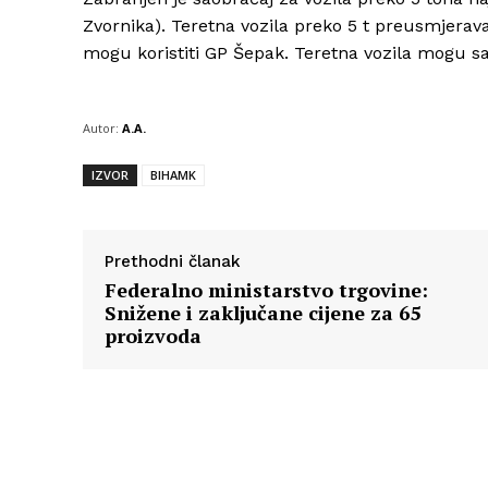
Zvornika). Teretna vozila preko 5 t preusmjerav
mogu koristiti GP Šepak. Teretna vozila mogu sao
Autor:
A.A.
IZVOR
BIHAMK
Prethodni članak
Federalno ministarstvo trgovine:
Snižene i zaključane cijene za 65
proizvoda