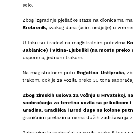
selo.
Zbog izgradnje pješačke staze na dionicama ma
Srebrenik,
svakog dana (osim nedjelje) u vreme
U toku su i radovi na magistralnim putevima
Ko
Jablanice) i Vitina-Ljubuški (na mostu preko r
usporeno, jednom trakom.
Na magistralnom putu
Rogatica-Ustiprača,
zbo
trakom, dok je za vozila preko 30 tona saobraćaj
Zbog zimskih uslova za vožnju u Hrvatskoj, na
saobraćanja za teretna vozila sa prikolicom i 
Gradina, Gradiška i Brod duge su kolone putni
graničnim prelazima nema dužih zadržavanja za
Zabranjen je saobraćaj za vozila preko 5 tona 