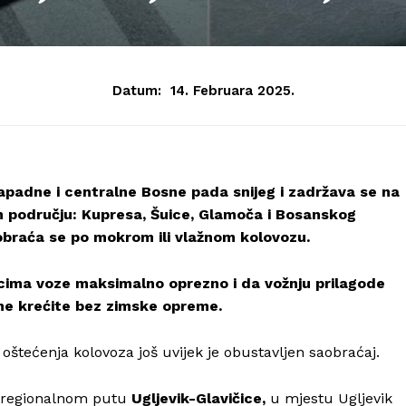
Datum:
14. Februara 2025.
apadne i centralne Bosne pada snijeg i zadržava se na
 području: Kupresa, Šuice, Glamoča i Bosanskog
obraća se po mokrom ili vlažnom kolovozu.
cima voze maksimalno oprezno i da vožnju prilagode
ne krećite bez zimske opreme.
oštećenja kolovoza još uvijek je obustavljen saobraćaj.
a regionalnom putu
Ugljevik-Glavičice,
u mjestu Ugljevik