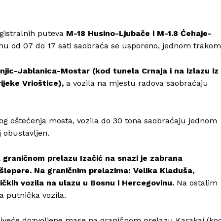
gistralnih puteva
M-18 Husino-Ljubače i M-1.8 Ćehaje-
nu od 07 do 17 sati saobraća se usporeno, jednom trakom
njic-Jablanica-Mostar (kod tunela Crnaja i na izlazu iz
ijeke Vrioštice),
a vozila na mjestu radova saobraćaju
g oštećenja mosta, vozila do 30 tona saobraćaju jednom
Info
 obustavljen.
O nama
 graničnom prelazu Izačić na snazi je zabrana
Kontakt
šlepere.
Na graničnim prelazima: Velika Kladuša,
čkih vozila na ulazu u Bosnu i Hercegovinu.
Na ostalim
Impressum
 putnička vozila.
najveće dozvoljene mase na graničnom prelazu Karakaj (ko