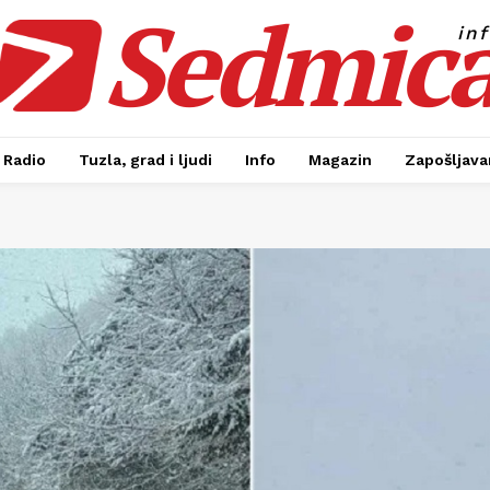
Sedmic
in
Radio
Tuzla, grad i ljudi
Info
Magazin
Zapošljavan