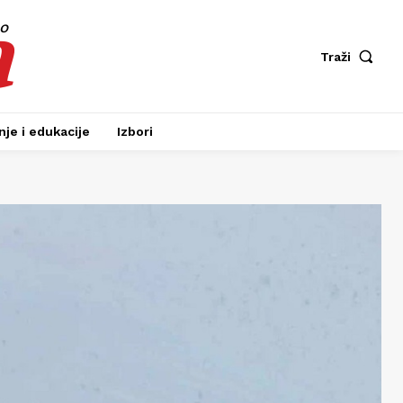
a
fo
Traži
je i edukacije
Izbori