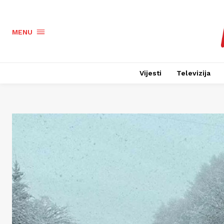
MENU
Vijesti
Televizija