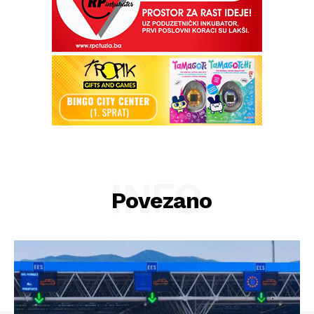
INFO
Povezano