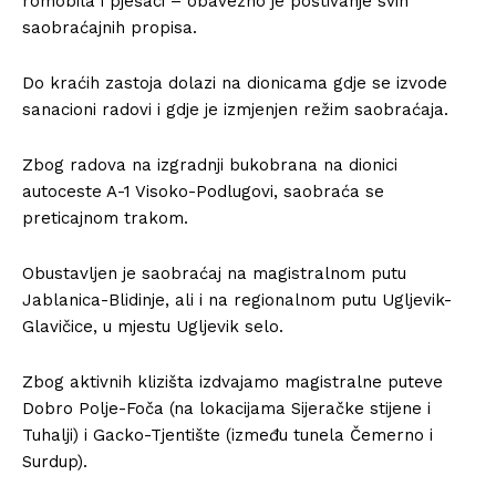
romobila i pješaci – obavezno je poštivanje svih
saobraćajnih propisa.
Do kraćih zastoja dolazi na dionicama gdje se izvode
sanacioni radovi i gdje je izmjenjen režim saobraćaja.
Zbog radova na izgradnji bukobrana na dionici
autoceste A-1 Visoko-Podlugovi, saobraća se
preticajnom trakom.
Obustavljen je saobraćaj na magistralnom putu
Jablanica-Blidinje, ali i na regionalnom putu Ugljevik-
Glavičice, u mjestu Ugljevik selo.
Zbog aktivnih klizišta izdvajamo magistralne puteve
Dobro Polje-Foča (na lokacijama Sijeračke stijene i
Tuhalji) i Gacko-Tjentište (između tunela Čemerno i
Surdup).