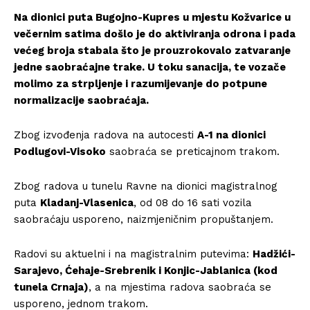
Na dionici puta Bugojno-Kupres u mjestu Kožvarice u
večernim satima došlo je do aktiviranja odrona i pada
većeg broja stabala što je prouzrokovalo zatvaranje
jedne saobraćajne trake. U toku sanacija, te vozače
molimo za strpljenje i razumijevanje do potpune
normalizacije saobraćaja.
Zbog izvođenja radova na autocesti
A-1 na dionici
Podlugovi-Visoko
saobraća se preticajnom trakom.
Zbog radova u tunelu Ravne na dionici magistralnog
puta
Kladanj-Vlasenica
, od 08 do 16 sati vozila
saobraćaju usporeno, naizmjeničnim propuštanjem.
Radovi su aktuelni i na magistralnim putevima:
Hadžići-
Sarajevo, Ćehaje-Srebrenik i Konjic-Jablanica (kod
tunela Crnaja)
, a na mjestima radova saobraća se
usporeno, jednom trakom.