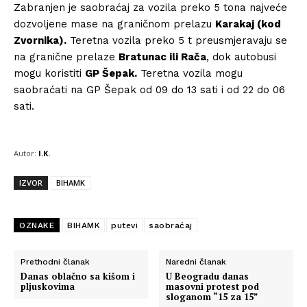
Zabranjen je saobraćaj za vozila preko 5 tona najveće
dozvoljene mase na graničnom prelazu
Karakaj (kod
Zvornika).
Teretna vozila preko 5 t preusmjeravaju se
na granične prelaze
Bratunac ili Rača
, dok autobusi
mogu koristiti
GP Šepak.
Teretna vozila mogu
saobraćati na GP Šepak od 09 do 13 sati i od 22 do 06
sati.
Autor:
I.K.
IZVOR
BIHAMK
OZNAKE
BIHAMK
putevi
saobraćaj
Prethodni članak
Naredni članak
Danas oblačno sa kišom i
U Beogradu danas
pljuskovima
masovni protest pod
sloganom “15 za 15”