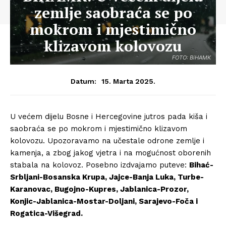
zemlje saobraća se po
mokrom i mjestimično
klizavom kolovozu
FOTO: BiHAMK
15. Marta 2025.
Datum:
U većem dijelu Bosne i Hercegovine jutros pada kiša i
saobraća se po mokrom i mjestimično klizavom
kolovozu. Upozoravamo na učestale odrone zemlje i
kamenja, a zbog jakog vjetra i na mogućnost oborenih
stabala na kolovoz. Posebno izdvajamo puteve:
Bihać-
Srbljani-Bosanska Krupa, Jajce-Banja Luka, Turbe-
Karanovac, Bugojno-Kupres, Jablanica-Prozor,
Konjic-Jablanica-Mostar-Doljani, Sarajevo-Foča i
Rogatica-Višegrad.