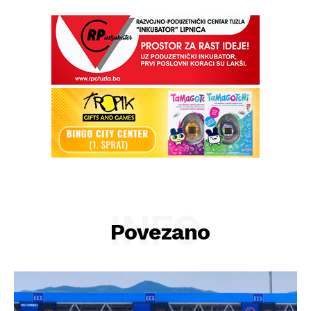
INFO
Povezano