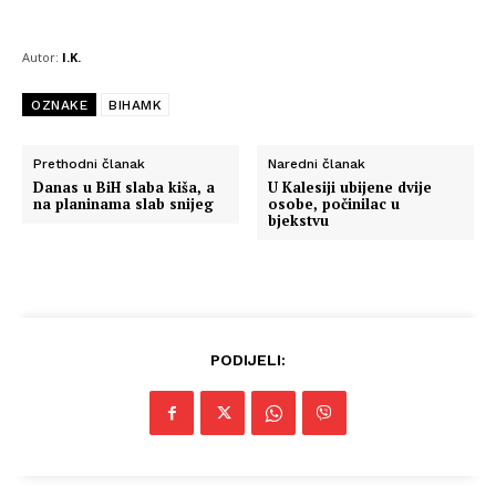
Autor:
I.K.
OZNAKE
BIHAMK
Prethodni članak
Naredni članak
Danas u BiH slaba kiša, a
U Kalesiji ubijene dvije
na planinama slab snijeg
osobe, počinilac u
bjekstvu
PODIJELI: