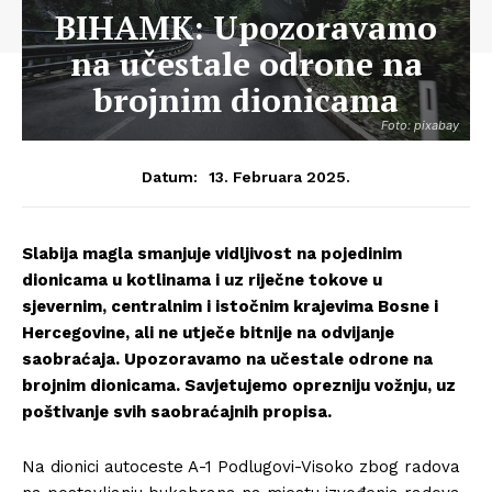
BIHAMK: Upozoravamo
na učestale odrone na
brojnim dionicama
Foto: pixabay
13. Februara 2025.
Datum:
Slabija magla smanjuje vidljivost na pojedinim
dionicama u kotlinama i uz riječne tokove u
sjevernim, centralnim i istočnim krajevima Bosne i
Hercegovine, ali ne utječe bitnije na odvijanje
saobraćaja. Upozoravamo na učestale odrone na
brojnim dionicama. Savjetujemo oprezniju vožnju, uz
poštivanje svih saobraćajnih propisa.
Na dionici autoceste A-1 Podlugovi-Visoko zbog radova