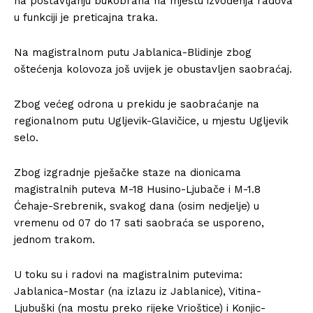
na postavljanju bukobrana na mjestu izvođenja radova
u funkciji je preticajna traka.
Na magistralnom putu Jablanica-Blidinje zbog
oštećenja kolovoza još uvijek je obustavljen saobraćaj.
Zbog većeg odrona u prekidu je saobraćanje na
regionalnom putu Ugljevik-Glavičice, u mjestu Ugljevik
selo.
Zbog izgradnje pješačke staze na dionicama
magistralnih puteva M-18 Husino-Ljubače i M-1.8
Ćehaje-Srebrenik, svakog dana (osim nedjelje) u
vremenu od 07 do 17 sati saobraća se usporeno,
jednom trakom.
U toku su i radovi na magistralnim putevima:
Jablanica-Mostar (na izlazu iz Jablanice), Vitina-
Ljubuški (na mostu preko rijeke Vrioštice) i Konjic-