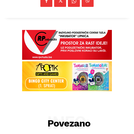
INFO
Povezano