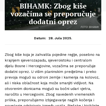
BIHAMK: Zbog kiše
vozačima se preporučuje
dodatni oprez
FOTO: BiHAMK
28. Jula 2025.
Datum:
Zbog kiše koja je zahvatila pojedine regije, posebno na
krajnjem sjeverozapadu, sjeveroistoku i centralom
dijelu Bosne i Hercegovine, vozačima se preporučuje
dodatni oprez. U višim planinskim predjelima i preko
prevoja mogući su odroni zemlje i kamenja na kolovoz,
ali i niska oblačnost koja može smanjiti vidljivot. Na
otvorenim dionicama mogući su bočni udari vjetra,
naročito u Hercegovini. Zbog navedenih vremenskih
prilika, preporučujemo izbjegavanje naglih kočenja i
povećanje odstojanja između vozila. Pješake i bicikliste