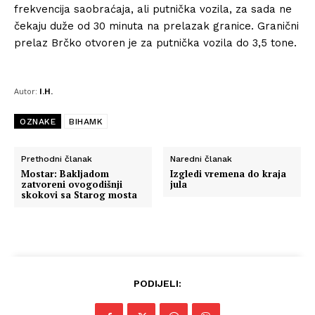
frekvencija saobraćaja, ali putnička vozila, za sada ne
čekaju duže od 30 minuta na prelazak granice. Granični
prelaz Brčko otvoren je za putnička vozila do 3,5 tone.
Autor:
I.H.
OZNAKE
BIHAMK
Prethodni članak
Naredni članak
Mostar: Bakljadom
Izgledi vremena do kraja
zatvoreni ovogodišnji
jula
skokovi sa Starog mosta
PODIJELI: