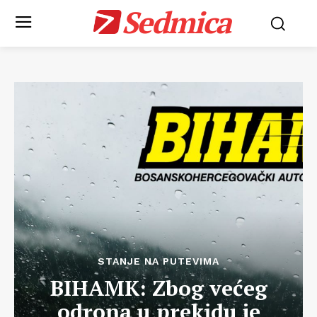
Sedmica
STANJE NA PUTEVIMA
BIHAMK: Zbog većeg
odrona u prekidu je