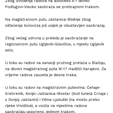
Zbog izvođenja radova na autocesti A-1 dionici
Podlugovi-Visoko saobraća se preticajnom trakom.
Na magistralnom putu Jablanica-Blidinje zbog
oštećenja kolovoza još uvijek je obustavljen saobraćaj.
Zbog većeg odrona u prekidu je saobraćanje na
regionalnom putu Ugljevik-Glavičice, u mjestu Ugljevik
selo.
U toku su radovi na sanaciji pružnog prelaza u Blažuju,
na dionici magistralnog puta M-17 Hadžići-Sarajevo. Za
vrijeme radova zauzeta je desna traka.
U toku su radovi na magistralnim putevima: Ćehaje-
Srebrenik, Konjic-Jablanica-Mostar (kod tunela Crnaja i
u Donjoj Jablanici) i Vitina-Ljubuški (na mostu preko
rijeke Vrioštice), a vozila na mjestima radova
saobraćaju usporeno, jednom trakom.