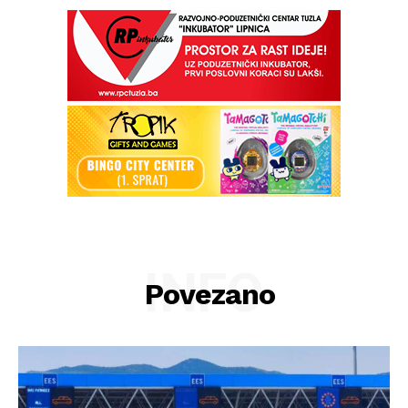
INFO
Povezano