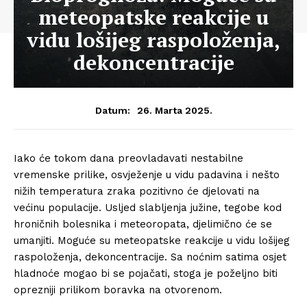
meteopatske reakcije u
vidu lošijeg raspoloženja,
dekoncentracije
26. Marta 2025.
Datum:
Iako će tokom dana preovladavati nestabilne
vremenske prilike, osvježenje u vidu padavina i nešto
nižih temperatura zraka pozitivno će djelovati na
većinu populacije. Usljed slabljenja južine, tegobe kod
hroničnih bolesnika i meteoropata, djelimično će se
umanjiti. Moguće su meteopatske reakcije u vidu lošijeg
raspoloženja, dekoncentracije. Sa noćnim satima osjet
hladnoće mogao bi se pojačati, stoga je poželjno biti
oprezniji prilikom boravka na otvorenom.