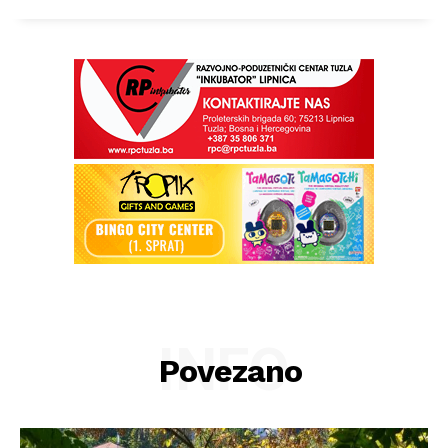
INFO
Povezano
Info