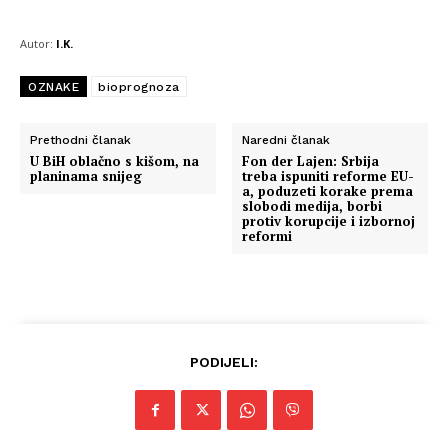
Autor:
I.K.
OZNAKE
bioprognoza
Prethodni članak
Naredni članak
U BiH oblačno s kišom, na
Fon der Lajen: Srbija
planinama snijeg
treba ispuniti reforme EU-
a, poduzeti korake prema
slobodi medija, borbi
protiv korupcije i izbornoj
reformi
PODIJELI: