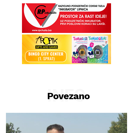
INFO
Povezano