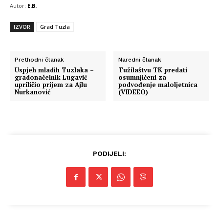
Autor:
E.B.
IZVOR
Grad Tuzla
Prethodni članak
Naredni članak
Uspjeh mladih Tuzlaka –
Tužilaštvu TK predati
gradonačelnik Lugavić
osumnjičeni za
upriličio prijem za Ajlu
podvođenje maloljetnica
Nurkanović
(VIDEEO)
PODIJELI: