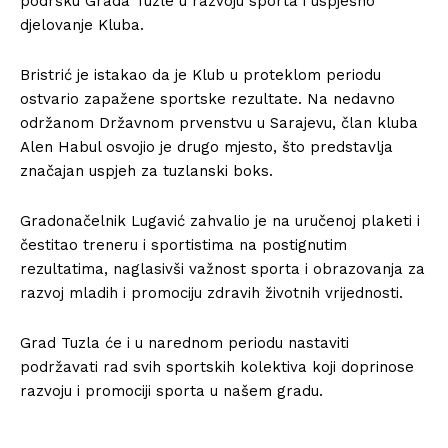
podršku Grada Tuzle u razvoju sporta i uspješno
djelovanje Kluba.
Bristrić je istakao da je Klub u proteklom periodu
ostvario zapažene sportske rezultate. Na nedavno
održanom Državnom prvenstvu u Sarajevu, član kluba
Alen Habul osvojio je drugo mjesto, što predstavlja
značajan uspjeh za tuzlanski boks.
Gradonačelnik Lugavić zahvalio je na uručenoj plaketi i
čestitao treneru i sportistima na postignutim
rezultatima, naglasivši važnost sporta i obrazovanja za
razvoj mladih i promociju zdravih životnih vrijednosti.
Grad Tuzla će i u narednom periodu nastaviti
podržavati rad svih sportskih kolektiva koji doprinose
razvoju i promociji sporta u našem gradu.