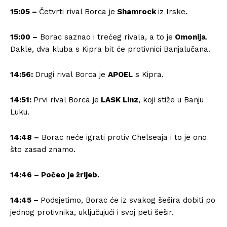
15:05 –
Četvrti rival Borca je
Shamrock
iz Irske.
15:00 –
Borac saznao i trećeg rivala, a to je
Omonija
.
Dakle, dva kluba s Kipra bit će protivnici Banjalučana.
14:56:
Drugi rival Borca je
APOEL
s Kipra.
14:51:
Prvi rival Borca je
LASK Linz
, koji stiže u Banju
Luku.
14:48 –
Borac neće igrati protiv Chelseaja i to je ono
što zasad znamo.
14:46 – Počeo je žrijeb.
14:45 –
Podsjetimo, Borac će iz svakog šešira dobiti po
jednog protivnika, uključujući i svoj peti šešir.