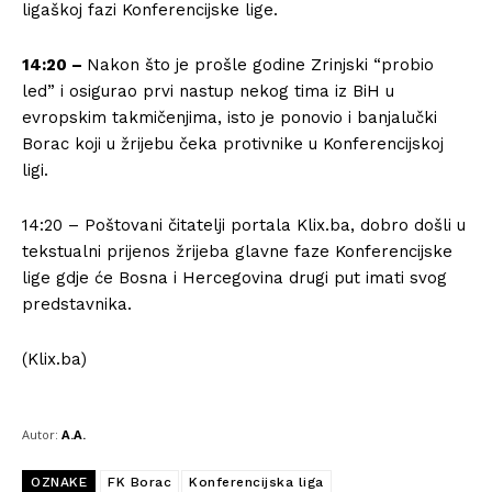
ligaškoj fazi Konferencijske lige.
14:20 –
Nakon što je prošle godine Zrinjski “probio
led” i osigurao prvi nastup nekog tima iz BiH u
evropskim takmičenjima, isto je ponovio i banjalučki
Borac koji u žrijebu čeka protivnike u Konferencijskoj
ligi.
14:20 – Poštovani čitatelji portala Klix.ba, dobro došli u
tekstualni prijenos žrijeba glavne faze Konferencijske
lige gdje će Bosna i Hercegovina drugi put imati svog
predstavnika.
(Klix.ba)
Autor:
A.A.
OZNAKE
FK Borac
Konferencijska liga