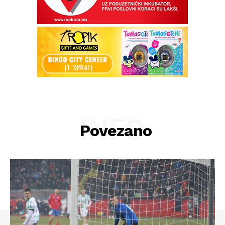
INFO
Povezano