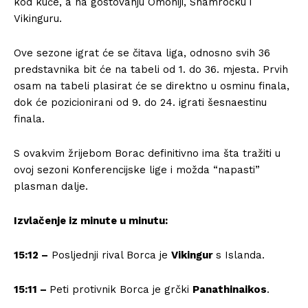
kod kuće, a na gostovanju Omoniji, Shamrocku i
Vikinguru.
Ove sezone igrat će se čitava liga, odnosno svih 36
predstavnika bit će na tabeli od 1. do 36. mjesta. Prvih
osam na tabeli plasirat će se direktno u osminu finala,
dok će pozicionirani od 9. do 24. igrati šesnaestinu
finala.
S ovakvim žrijebom Borac definitivno ima šta tražiti u
ovoj sezoni Konferencijske lige i možda “napasti”
plasman dalje.
Izvlačenje iz minute u minutu:
15:12 –
Posljednji rival Borca je
Vikingur
s Islanda.
15:11 –
Peti protivnik Borca je grčki
Panathinaikos
.