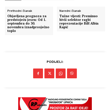
Prethodni članak
Naredni članak
Objavljena prognoza za
Tužne vijesti: Preminuo
predstojeću jesen: Od 1.
bivši selektor ragbi
septembra do 30.
reprezentacije BiH Albin
novembra iznadprosječno
Kapić
toplo
PODIJELI:
Info
O nama
Kontakt
Impressum