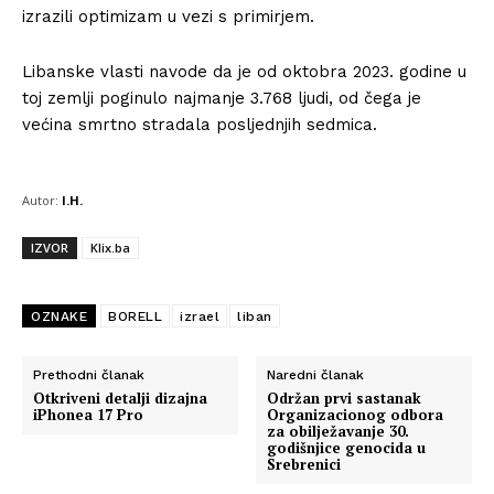
izrazili optimizam u vezi s primirjem.
Libanske vlasti navode da je od oktobra 2023. godine u
toj zemlji poginulo najmanje 3.768 ljudi, od čega je
većina smrtno stradala posljednjih sedmica.
Autor:
I.H.
IZVOR
Klix.ba
OZNAKE
BORELL
izrael
liban
Prethodni članak
Naredni članak
Otkriveni detalji dizajna
Održan prvi sastanak
iPhonea 17 Pro
Organizacionog odbora
za obilježavanje 30.
godišnjice genocida u
Srebrenici