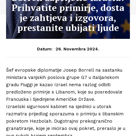
Prihvatite primirje, dosta
je zahtjeva i izgovora,
prestanite ubijati ljude
26. Novembra 2024.
Datum:
Šef evropske diplomatije Josep Borrell na sastanku
ministara vanjskih poslova grupe G7 u italijanskom
gradu Fiuggi je kazao Izrael nema razlog odbiti
predloženo primirje s Libanom, koje su posredovale
Francuska i Sjedinjene Američke Države.
Izraelski sigurnosni kabinet na sjednici u utorak
razmatra prijedlog sporazuma o primirju s libanskim
pokretom Hezbolah. Dugotrajno prekogranično
granatiranje, koje je inicirao ovaj pokret, preraslo je u
pun sukob krajem septembra.