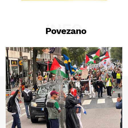
INFO
Povezano
Info