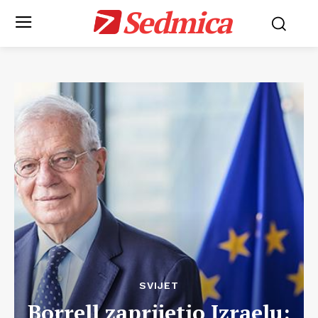
Sedmica
SVIJET
Borrell zaprijetio Izraelu: