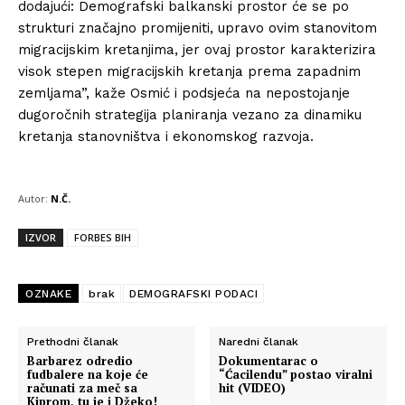
dodajući: Demografski balkanski prostor će se po
strukturi značajno promijeniti, upravo ovim stanovitom
migracijskim kretanjima, jer ovaj prostor karakterizira
visok stepen migracijskih kretanja prema zapadnim
zemljama”, kaže Osmić i podsjeća na nepostojanje
dugoročnih strategija planiranja vezano za dinamiku
kretanja stanovništva i ekonomskog razvoja.
Autor:
N.Č.
IZVOR
FORBES BIH
OZNAKE
brak
DEMOGRAFSKI PODACI
Prethodni članak
Naredni članak
Barbarez odredio
Dokumentarac o
fudbalere na koje će
“Ćacilendu” postao viralni
računati za meč sa
hit (VIDEO)
Kiprom, tu je i Džeko!