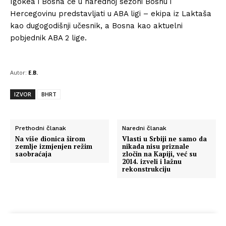
Igokea i Bosna će u narednoj sezoni Bosnu i
Hercegovinu predstavljati u ABA ligi – ekipa iz Laktaša
kao dugogodišnji učesnik, a Bosna kao aktuelni
pobjednik ABA 2 lige.
Autor:
E.B.
IZVOR
BHRT
Prethodni članak
Naredni članak
Na više dionica širom
Vlasti u Srbiji ne samo da
zemlje izmjenjen režim
nikada nisu priznale
saobraćaja
zločin na Kapiji, već su
2014. izveli i lažnu
rekonstrukciju