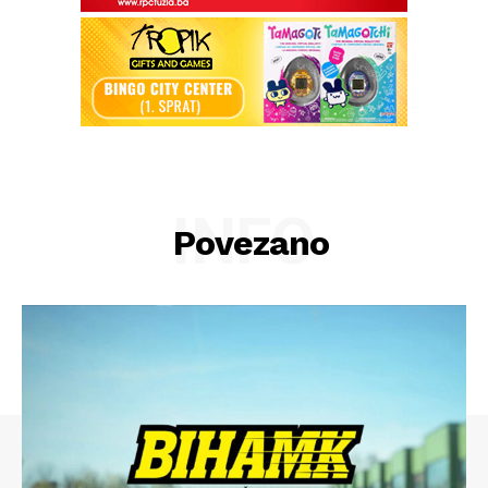
INFO
Povezano