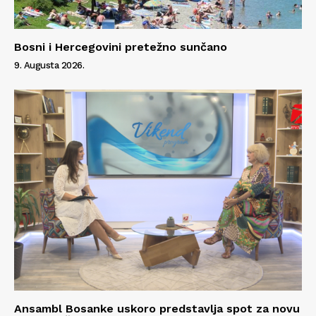
Info
O nama
Bosni i Hercegovini pretežno sunčano
Kontakt
9. Augusta 2026.
Impressum
Ansambl Bosanke uskoro predstavlja spot za novu