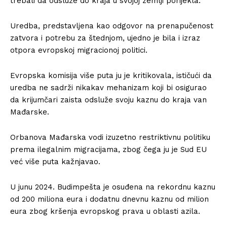
trebali da odsluže do kraja u svojoj zemlji porijekla.
Uredba, predstavljena kao odgovor na prenapučenost
zatvora i potrebu za štednjom, ujedno je bila i izraz
otpora evropskoj migracionoj politici.
Evropska komisija više puta ju je kritikovala, ističući da
uredba ne sadrži nikakav mehanizam koji bi osigurao
da krijumčari zaista odsluže svoju kaznu do kraja van
Mađarske.
Orbanova Mađarska vodi izuzetno restriktivnu politiku
prema ilegalnim migracijama, zbog čega ju je Sud EU
već više puta kažnjavao.
U junu 2024. Budimpešta je osuđena na rekordnu kaznu
od 200 miliona eura i dodatnu dnevnu kaznu od milion
eura zbog kršenja evropskog prava u oblasti azila.