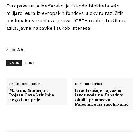
Evropska unija Mađarskoj je takođe blokirala više
milijardi eura iz evropskih fondova u okviru različitih
postupaka vezanih za prava LGBT+ osoba, tražilaca
azila, javne nabavke i sukob interesa.
Autor:
A.A.
IZVOR
BHRT
Prethodni članak
Naredni članak
Makron: Situacija u
Izrael isušuje najvažniji
Pojasu Gaze kritičnija
izvor vode na Zapadnoj
nego ikad prije
obali i primorava
Palestince na raseljavanje