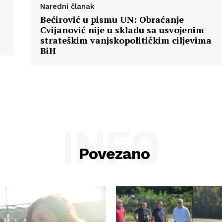
Naredni članak
Bećirović u pismu UN: Obraćanje
Cvijanović nije u skladu sa usvojenim
strateškim vanjskopolitičkim ciljevima
BiH
INFO
Povezano