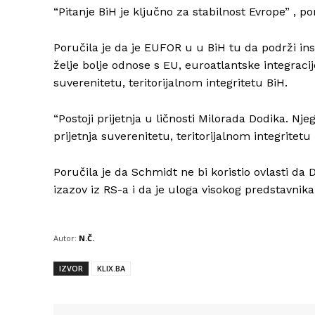
“Pitanje BiH je ključno za stabilnost Evrope” , po
Poručila je da je EUFOR u u BiH tu da podrži ins
želje bolje odnose s EU, euroatlantske integraci
suverenitetu, teritorijalnom integritetu BiH.
“Postoji prijetnja u ličnosti Milorada Dodika. Nje
prijetnja suverenitetu, teritorijalnom integritetu 
Poručila je da Schmidt ne bi koristio ovlasti da 
izazov iz RS-a i da je uloga visokog predstavni
Autor:
N.Č.
IZVOR
KLIX.BA