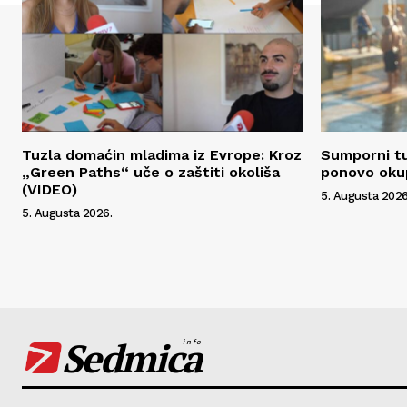
Tuzla domaćin mladima iz Evrope: Kroz
Sumporni tu
„Green Paths“ uče o zaštiti okoliša
ponovo okup
(VIDEO)
5. Augusta 2026
5. Augusta 2026.
Sedmica
info