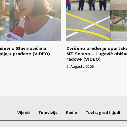
ševi u Slavinovićima
Zvršeno uređenje sportsk
ljaju građane (VIDEO)
MZ Solana – Lugavić obiša
radove (VIDEO)
.
5. Augusta 2026.
Vijesti
Televizija
Radio
Tuzla, grad i ljudi