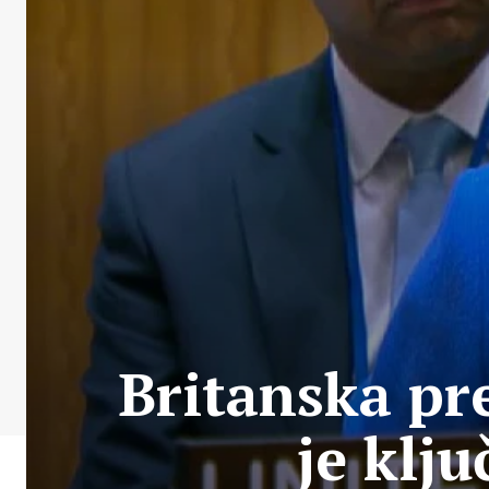
Britanska pr
je klj