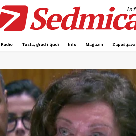
Sedmic
in
Radio
Tuzla, grad i ljudi
Info
Magazin
Zapošljavan