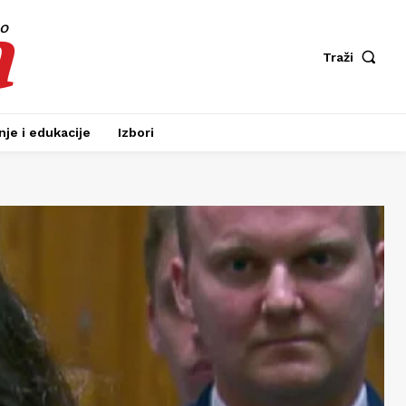
a
fo
Traži
je i edukacije
Izbori