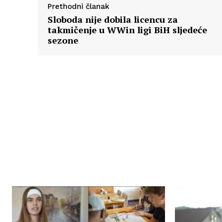
Prethodni članak
Sloboda nije dobila licencu za
takmičenje u WWin ligi BiH sljedeće
sezone