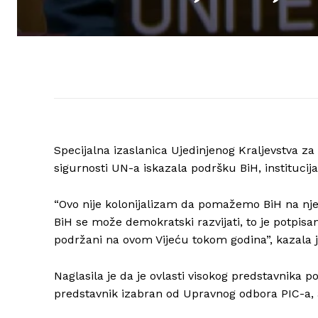
Specijalna izaslanica Ujedinjenog Kraljevstva za
sigurnosti UN-a iskazala podršku BiH, instituci
“Ovo nije kolonijalizam da pomažemo BiH na njen
BiH se može demokratski razvijati, to je potpisan
podržani na ovom Vijeću tokom godina”, kazala je
Naglasila je da je ovlasti visokog predstavnika p
predstavnik izabran od Upravnog odbora PIC-a, a 