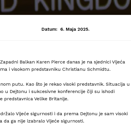
Datum:
6. Maja 2025.
 Zapadni Balkan Karen Pierce danas je na sjednici Vijeća
jama i visokom predstavniku Christianu Schmidtu.
om putu. Kao što je rekao visoki predstavnik. Situacija u
o u Dejtonu i sukcesivne konferencije čiji su ishodi
 predstavnica Velike Britanije.
održalo Vijeće sigurnosti i da prema Dejtonu je sam visoki
da ga nije izabralo Vijeće sigurnosti.