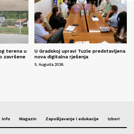
og terena u
U Gradskoj upravi Tuzle predstavljena
o završene
nova digitalna rješenja
5. Augusta 2026.
Info
Magazin
Zapošljavanje i edukacije
Izbori