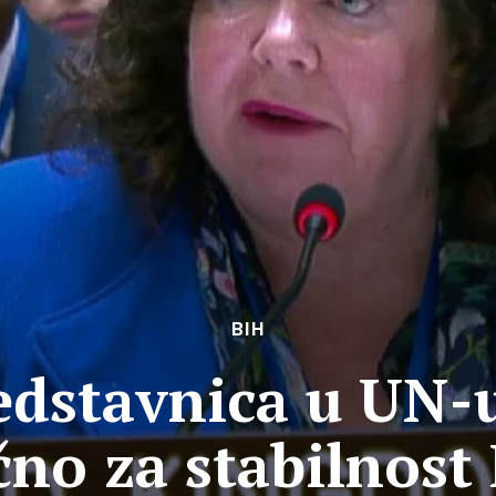
BIH
edstavnica u UN-u
učno za stabilnost