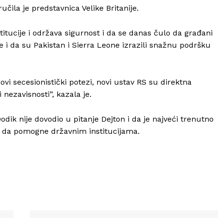
ručila je predstavnica Velike Britanije.
titucije i održava sigurnost i da se danas čulo da građani
je i da su Pakistan i Sierra Leone izrazili snažnu podršku
Info
govi secesionistički potezi, novi ustav RS su direktna
i nezavisnosti”, kazala je.
O nama
Kontakt
Dodik nije dovodio u pitanje Dejton i da je najveći trenutno
Impressum
ka da pomogne državnim institucijama.