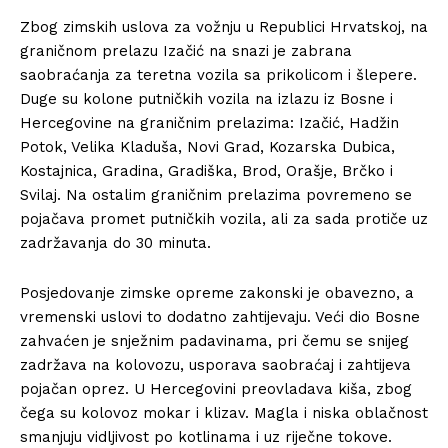
Zbog zimskih uslova za vožnju u Republici Hrvatskoj, na
graničnom prelazu Izačić na snazi je zabrana
saobraćanja za teretna vozila sa prikolicom i šlepere.
Duge su kolone putničkih vozila na izlazu iz Bosne i
Hercegovine na graničnim prelazima: Izačić, Hadžin
Potok, Velika Kladuša, Novi Grad, Kozarska Dubica,
Kostajnica, Gradina, Gradiška, Brod, Orašje, Brčko i
Svilaj. Na ostalim graničnim prelazima povremeno se
pojačava promet putničkih vozila, ali za sada protiče uz
zadržavanja do 30 minuta.
Posjedovanje zimske opreme zakonski je obavezno, a
vremenski uslovi to dodatno zahtijevaju. Veći dio Bosne
zahvaćen je snježnim padavinama, pri čemu se snijeg
zadržava na kolovozu, usporava saobraćaj i zahtijeva
pojačan oprez. U Hercegovini preovladava kiša, zbog
čega su kolovoz mokar i klizav. Magla i niska oblačnost
smanjuju vidljivost po kotlinama i uz riječne tokove.