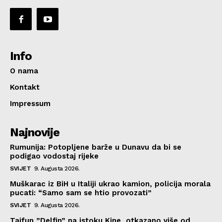
Info
O nama
Kontakt
Impressum
Najnovije
Rumunija: Potopljene barže u Dunavu da bi se
podigao vodostaj rijeke
SVIJET
9. Augusta 2026.
Muškarac iz BiH u Italiji ukrao kamion, policija morala
pucati: “Samo sam se htio provozati”
SVIJET
9. Augusta 2026.
Tajfun ”Delfin” na istoku Kine, otkazano više od