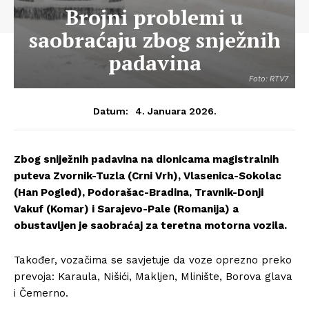
Brojni problemi u
saobraćaju zbog snježnih
padavina
Foto: RTV7
4. Januara 2026.
Datum:
Zbog sniježnih padavina na dionicama magistralnih
puteva Zvornik-Tuzla (Crni Vrh), Vlasenica-Sokolac
(Han Pogled), Podorašac-Bradina, Travnik-Donji
Vakuf (Komar) i Sarajevo-Pale (Romanija) a
obustavljen je saobraćaj za teretna motorna vozila.
Također, vozačima se savjetuje da voze oprezno preko
prevoja: Karaula, Nišići, Makljen, Mlinište, Borova glava
i Čemerno.