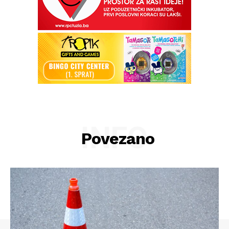
INFO
Povezano