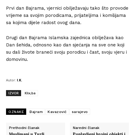
Prvi dan Bajrama, vjernici obilježavaju tako što provode
vrijeme sa svojim porodicama, prijateljima i komšijama
sa kojima dijele radost ovog dana.
Drugi dan Bajrama Islamska zajednica obilježava kao
Dan šehida, odnosno kao dan sjećanja na sve one koji
su dali živote braneći svoju porodicu i čast, svoju vjeru i
domovinu.
Autor:
I.K.
IZVOR
Klix,ba
OZNAKE
Bajram
Kavazović
sarajevo
Prethodni članak
Naredni članak
Muslimani u Tuzli
Poplavljeni brojni objekti i