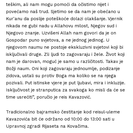
teškim, ali nam mogu pomoći da očistimo nijet i
povećamo naš trud. Sjetimo se da nam je obećano u
Kur'anu da poslije poteškoće dolazi olakšanje. Vjernik
nikada ne gubi nadu u Allahovu milost, Njegov sud i
Njegovo znanje. Uzvišeni Allah nam govori da je on
Gospodar puno svjetova, a ne jednog jedinog. U
njegovom naumu ne postoje ekskluzivni svjetovi koji bi
isključivali druge. Zli ljudi to zagovaraju i žele. Život koji
nam je darovan, moguć je samo u različitosti. Takav je
Božji naum. Oni koji zagovaraju jednoumlje, podizanje
zidova, ustali su protiv Boga ma koliko se na njega
pozivali. Put istinske vjere je put ljubavi, mira i inkluzije.
Isključivost je stranputica za svakoga ko misli da će se
time usrećiti”, poručio je reis Kavazović.
Tradicionalno bajramsko čestitanje kod reisul-uleme
Kavazovića bit će održano od 10:00 do 13:00 sati u
Upravnoj zgradi Rijaseta na Kovačima.