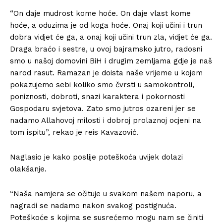
“On daje mudrost kome hoće. On daje vlast kome
hoće, a oduzima je od koga hoće. Onaj koji učini i trun
dobra vidjet će ga, a onaj koji učini trun zla, vidjet će ga.
Draga braćo i sestre, u ovoj bajramsko jutro, radosni
smo u našoj domovini BiH i drugim zemljama gdje je naš
narod rasut. Ramazan je doista naše vrijeme u kojem
pokazujemo sebi koliko smo čvrsti u samokontroli,
poniznosti, dobroti, snazi karaktera i pokornosti
Gospodaru svjetova. Zato smo jutros ozareni jer se
nadamo Allahovoj milosti i dobroj prolaznoj ocjeni na
tom ispitu”, rekao je reis Kavazović.
Naglasio je kako poslije poteškoća uvijek dolazi
olakšanje.
“Naša namjera se očituje u svakom našem naporu, a
nagradi se nadamo nakon svakog postignuća.
Poteškoće s kojima se susrećemo mogu nam se činiti