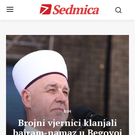
Sedmica
BIH
Brojni vjernici klanjali
bajram-namaz u Begovoj