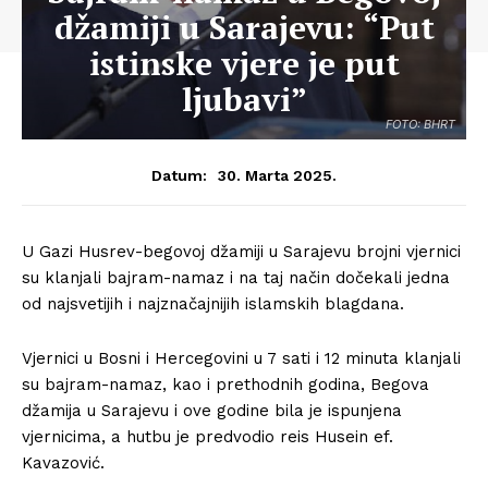
džamiji u Sarajevu: “Put
istinske vjere je put
ljubavi”
FOTO: BHRT
30. Marta 2025.
Datum:
U Gazi Husrev-begovoj džamiji u Sarajevu brojni vjernici
su klanjali bajram-namaz i na taj način dočekali jedna
od najsvetijih i najznačajnijih islamskih blagdana.
Vjernici u Bosni i Hercegovini u 7 sati i 12 minuta klanjali
su bajram-namaz, kao i prethodnih godina, Begova
džamija u Sarajevu i ove godine bila je ispunjena
vjernicima, a hutbu je predvodio reis Husein ef.
Kavazović.