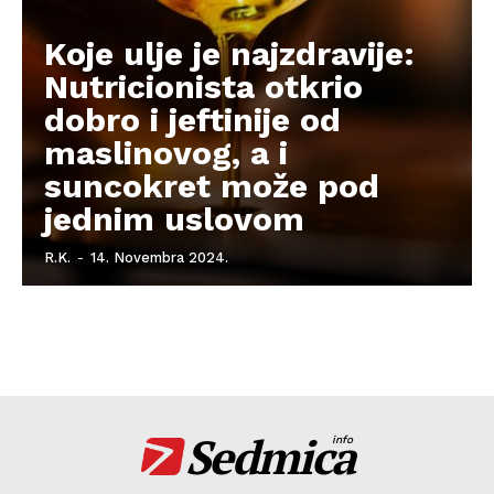
Koje ulje je najzdravije:
Nutricionista otkrio
dobro i jeftinije od
maslinovog, a i
suncokret može pod
jednim uslovom
R.K.
-
14. Novembra 2024.
Sedmica
info