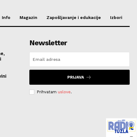
Info
Magazin
Zapošljavanje i edukacije
Izbori
Newsletter
me,
vi
ini
PRIJAVA
Prihvatam
uslove
.