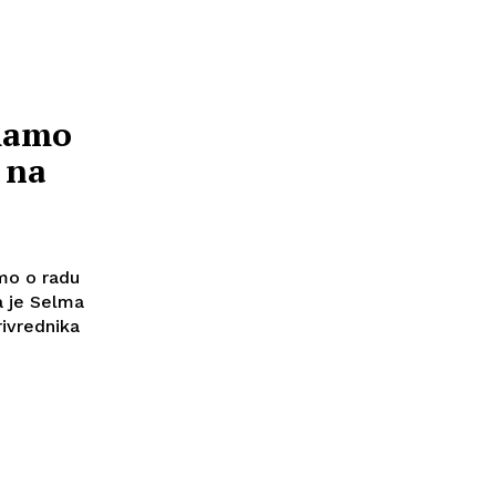
Imamo
 na
mo o radu
a je Selma