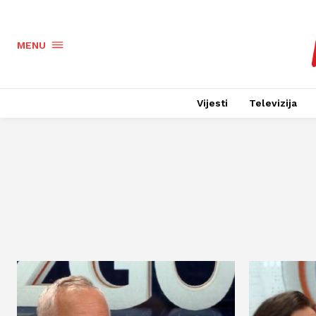
MENU
Vijesti
Televizija