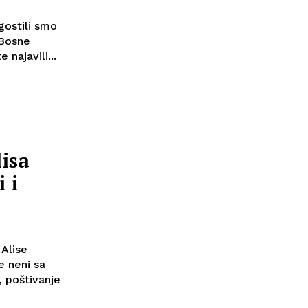
ostili smo
 Bosne
najavili...
isa
 i
 Alise
e neni sa