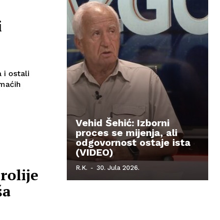
i
i ostali
omaćih
Vehid Šehić: Izborni
proces se mijenja, ali
odgovornost ostaje ista
(VIDEO)
R.K.
-
30. Jula 2026.
rolije
ša