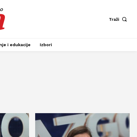
a
fo
Traži
je i edukacije
Izbori