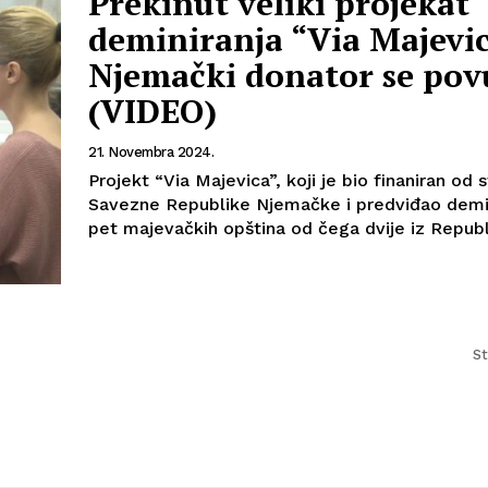
Prekinut veliki projekat
deminiranja “Via Majevic
Njemački donator se po
(VIDEO)
21. Novembra 2024.
Projekt “Via Majevica”, koji je bio finaniran od 
Savezne Republike Njemačke i predviđao demin
pet majevačkih opština od čega dvije iz Republi
St