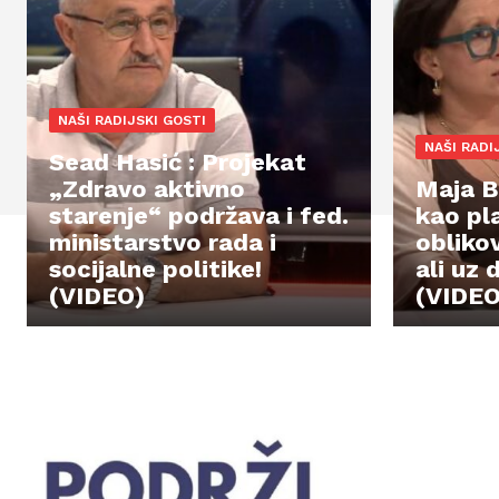
NAŠI RADIJSKI GOSTI
NAŠI RADI
Sead Hasić : Projekat
„Zdravo aktivno
Maja Br
starenje“ podržava i fed.
kao pl
ministarstvo rada i
obliko
socijalne politike!
ali uz
(VIDEO)
(VIDEO