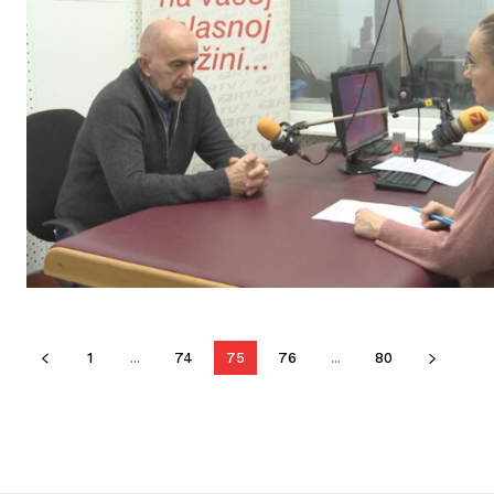
1
...
74
75
76
...
80