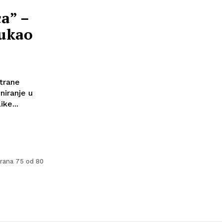
a” –
vukao
strane
iranje u
ke...
rana 75 od 80