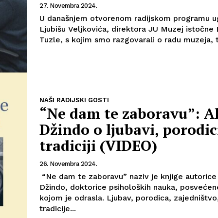
27. Novembra 2024.
U današnjem otvorenom radijskom programu ug
Ljubišu Veljkovića, direktora JU Muzej istočne
Tuzle, s kojim smo razgovarali o radu muzeja, te 
Info
NAŠI RADIJSKI GOSTI
“Ne dam te zaboravu”: Al
O nama
Džindo o ljubavi, porodici
Kontakt
tradiciji (VIDEO)
Impressum
26. Novembra 2024.
“Ne dam te zaboravu” naziv je knjige autorice
Džindo, doktorice psiholoških nauka, posvećen
kojom je odrasla. Ljubav, porodica, zajedništvo, poštivanje
tradicije...