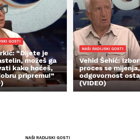
JSKI GOSTI
NAŠI RADIJSKI GOSTI
kić: “Dijete je
astelin, možeš ga
Vehid Šehić: Izbor
vati kako hoćeš,
proces se mijenja,
 dobru pripremu!”
odgovornost ostaj
)
(VIDEO)
NAŠI RADIJSKI GOSTI