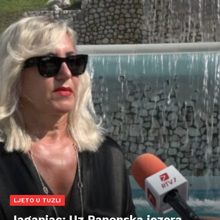
LJETO U TUZLI
Jaganjac: Uz Panonska jezera,