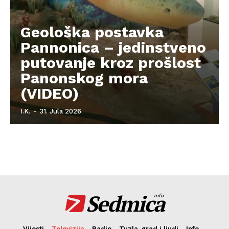
Geološka postavka
Pannonica – jedinstveno
putovanje kroz prošlost
Panonskog mora
(VIDEO)
I.K.
-
31. Jula 2026.
Sedmica
info
Vijesti
Televizija
Radio
Tuzla, grad i ljudi
Info