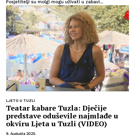
Posjetitelji su molgi mogu uživati u zabavi...
LJETO U TUZLI
Teatar kabare Tuzla: Dječije
predstave oduševile najmlađe u
okviru Ljeta u Tuzli (VIDEO)
9. Augusta 2025.