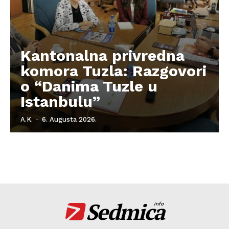
Kantonalna privredna
komora Tuzla: Razgovori
o “Danima Tuzle u
Istanbulu”
A.K.
-
6. Augusta 2026.
Sedmica
info