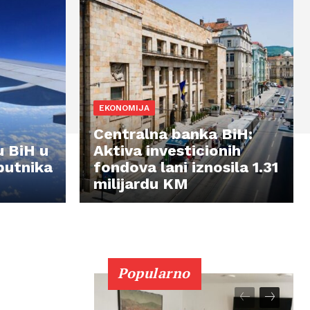
EKONOMIJA
Centralna banka BiH:
 BiH u
Aktiva investicionih
putnika
fondova lani iznosila 1.31
milijardu KM
Popularno