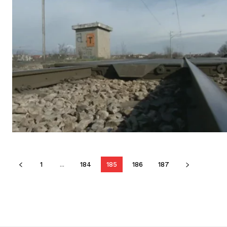
1
...
184
185
186
187