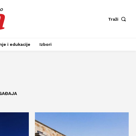
a
fo
Traži
je i edukacije
Izbori
GAĐAJA