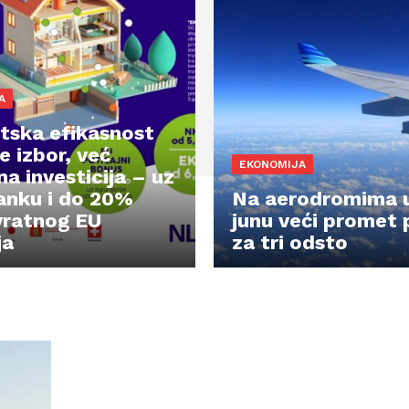
A
tska efikasnost
je izbor, već
EKONOMIJA
a investicija – uz
nku i do 20%
Na aerodromima u
ratnog EU
junu veći promet 
ja
za tri odsto