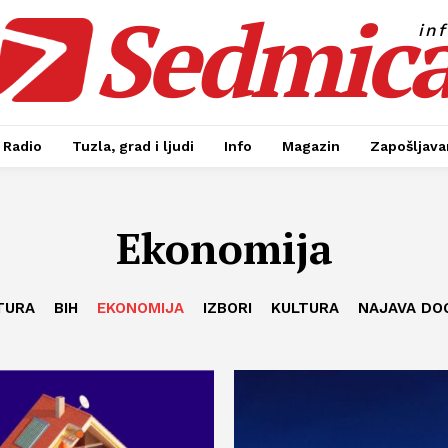
Sedmic
in
Radio
Tuzla, grad i ljudi
Info
Magazin
Zapošljavan
Ekonomija
TURA
BIH
EKONOMIJA
IZBORI
KULTURA
NAJAVA DO