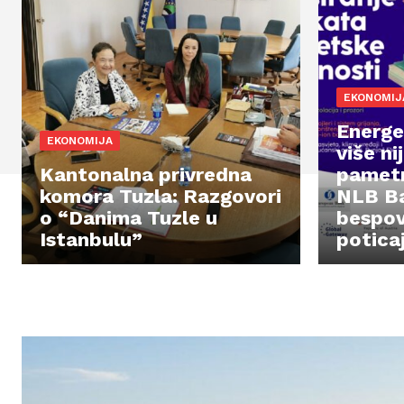
EKONOMIJ
Energe
EKONOMIJA
više ni
Kantonalna privredna
pametn
komora Tuzla: Razgovori
NLB Ba
o “Danima Tuzle u
bespov
Istanbulu”
potica