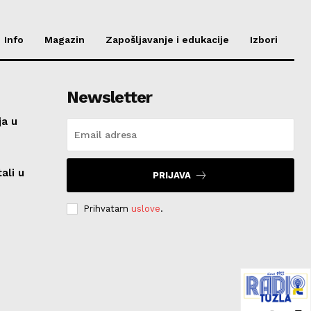
Info
Magazin
Zapošljavanje i edukacije
Izbori
Newsletter
ja u
ali u
PRIJAVA
Prihvatam
uslove
.