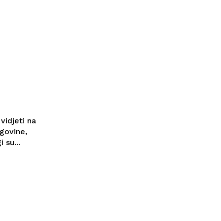
vidjeti na
govine,
gi su...