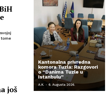
 BiH
de
svojoj
og tome
Kantonalna privredna
komora Tuzla: Razgovori
o “Danima Tuzle u
Istanbulu”
A.K.
-
6. Augusta 2026.
a još