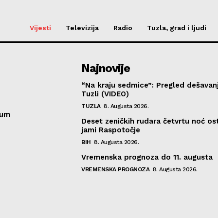
Vijesti
Televizija
Radio
Tuzla, grad i ljudi
Najnovije
“Na kraju sedmice”: Pregled dešavan
Tuzli (VIDEO)
TUZLA
8. Augusta 2026.
sum
Deset zeničkih rudara četvrtu noć ost
jami Raspotočje
BIH
8. Augusta 2026.
Vremenska prognoza do 11. augusta
VREMENSKA PROGNOZA
8. Augusta 2026.