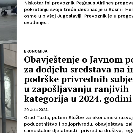
Niskotarifni prevoznik Pegasus Airlines pregov
pokretanju svoje treće destinacije u Bosni i Her
osme u bivšoj Jugoslaviji. Prevoznik je u pregovorima za
uvođenje...
EKONOMIJA
Obavještenje o Javnom p
Info
za dodjelu sredstava na 
O nama
podrške privrednih subj
Kontakt
u zapošljavanju ranjivih
Impressum
kategorija u 2024. godin
20. Jula 2024.
Grad Tuzla, putem Službe za ekonomski razvoj
poduzetništvo i poljoprivredu, obavještava zai
samostalne djelatnosti i privredna društva, reg