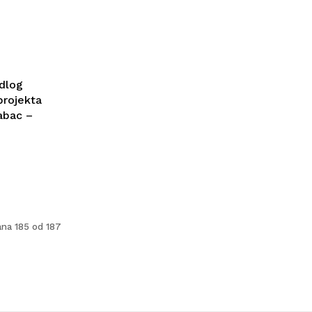
edlog
projekta
abac –
ana 185 od 187