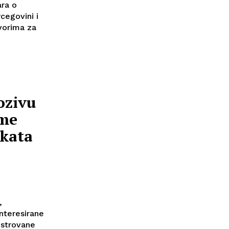
ara o
cegovini i
ozivu
ime
ekata
i
,
nteresirane
istrovane