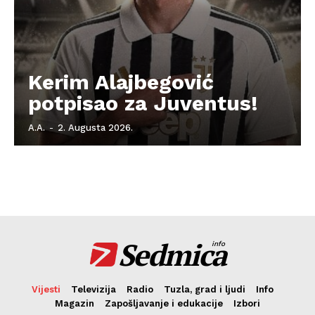
Kerim Alajbegović
potpisao za Juventus!
A.A.
-
2. Augusta 2026.
Sedmica
info
Vijesti
Televizija
Radio
Tuzla, grad i ljudi
Info
Magazin
Zapošljavanje i edukacije
Izbori