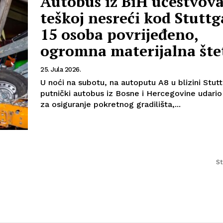
Autobus iz BiH učestvov
teškoj nesreći kod Stuttg
15 osoba povrijeđeno,
ogromna materijalna šte
25. Jula 2026.
U noći na subotu, na autoputu A8 u blizini Stutt
putnički autobus iz Bosne i Hercegovine udario 
za osiguranje pokretnog gradilišta,...
St