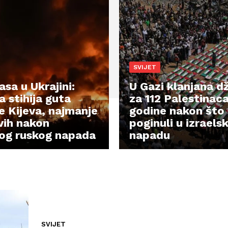
SVIJET
sa u Ukrajini:
U Gazi klanjana d
 stihija guta
za 112 Palestinaca
e Kijeva, najmanje
godine nakon što
vih nakon
poginuli u izrael
og ruskog napada
napadu
SVIJET