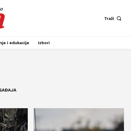
a
fo
Traži
je i edukacije
Izbori
GAĐAJA