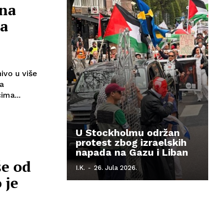
ana
da
ivo u više
ća
ema podacima...
U Stockholmu održan
protest zbog izraelskih
napada na Gazu i Liban
še od
I.K.
-
26. Jula 2026.
 je