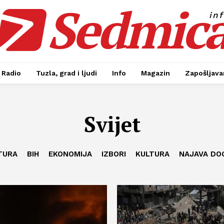
Sedmic
in
Radio
Tuzla, grad i ljudi
Info
Magazin
Zapošljavan
Svijet
TURA
BIH
EKONOMIJA
IZBORI
KULTURA
NAJAVA DO