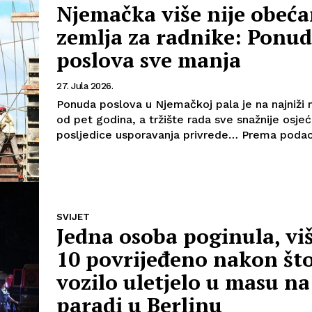
Njemačka više nije obeć
zemlja za radnike: Ponu
poslova sve manja
27. Jula 2026.
Ponuda poslova u Njemačkoj pala je na najniži n
od pet godina, a tržište rada sve snažnije osje
posljedice usporavanja privrede… Pr
SVIJET
Jedna osoba poginula, vi
10 povrijeđeno nakon što
vozilo uletjelo u masu na
paradi u Berlinu