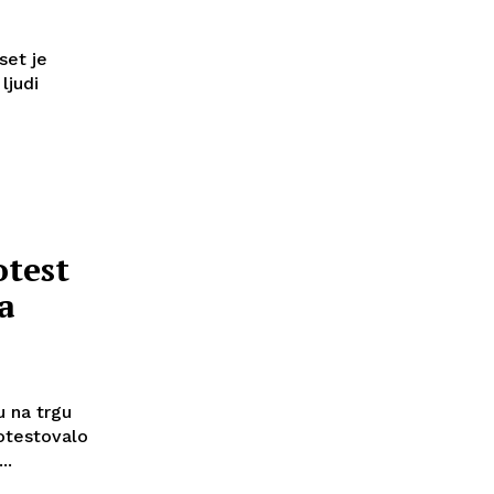
set je
ljudi
test
a
u na trgu
otestovalo
..