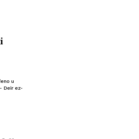
i
đeno u
 Deir ez-