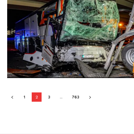
1
2
3
...
763