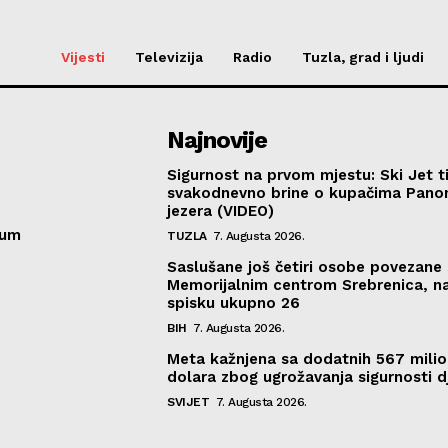
Vijesti
Televizija
Radio
Tuzla, grad i ljudi
Najnovije
Sigurnost na prvom mjestu: Ski Jet t
svakodnevno brine o kupačima Pano
jezera (VIDEO)
sum
TUZLA
7. Augusta 2026.
Saslušane još četiri osobe povezane 
Memorijalnim centrom Srebrenica, n
spisku ukupno 26
BIH
7. Augusta 2026.
Meta kažnjena sa dodatnih 567 mili
dolara zbog ugrožavanja sigurnosti d
SVIJET
7. Augusta 2026.