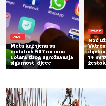
SVIJET
SVIJET
Noć uža
Meta kažnjena sa
Vatrena
dodatnih 567 miliona
dijelov
dolara zbog ugrožavanja
14 mrt
sigurnosti djece
žestok