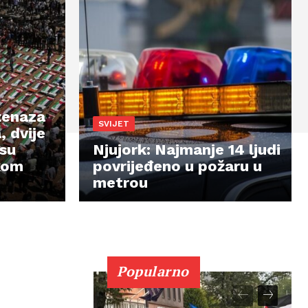
ženaza
SVIJET
, dvije
 su
Njujork: Najmanje 14 ljudi
skom
povrijeđeno u požaru u
metrou
Popularno