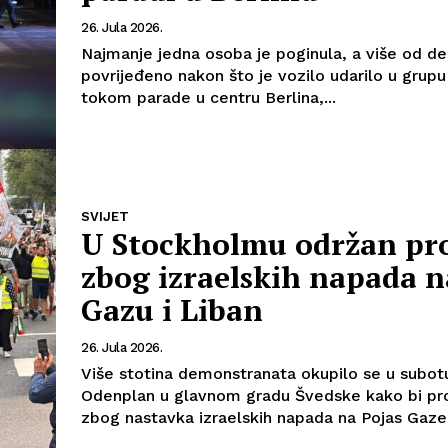
26. Jula 2026.
Najmanje jedna osoba je poginula, a više od de
povrijeđeno nakon što je vozilo udarilo u grupu 
tokom parade u centru Berlina,...
Info
SVIJET
U Stockholmu održan pro
O nama
zbog izraelskih napada n
Kontakt
Gazu i Liban
Impressum
26. Jula 2026.
Više stotina demonstranata okupilo se u subot
Odenplan u glavnom gradu Švedske kako bi pr
zbog nastavka izraelskih napada na Pojas Gaze.