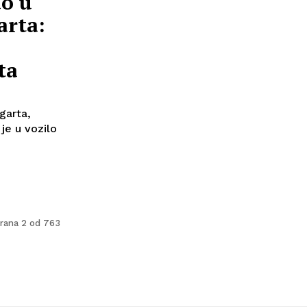
ao u
arta:
ta
garta,
je u vozilo
rana 2 od 763