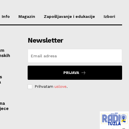
Info
Magazin
Zapošljavanje i edukacije
Izbori
Newsletter
im
nskih
PRIJAVA
s
a
Prihvatam
uslove
.
ona
jece