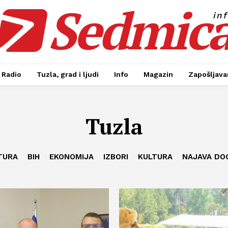
Sedmic
in
Radio
Tuzla, grad i ljudi
Info
Magazin
Zapošljavan
Tuzla
TURA
BIH
EKONOMIJA
IZBORI
KULTURA
NAJAVA DO