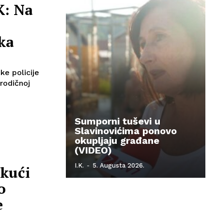
K: Na
ka
čke policije
rodičnoj
Sumporni tuševi u
Slavinovićima ponovo
okupljaju građane
(VIDEO)
I.K.
-
5. Augusta 2026.
 kući
o
e