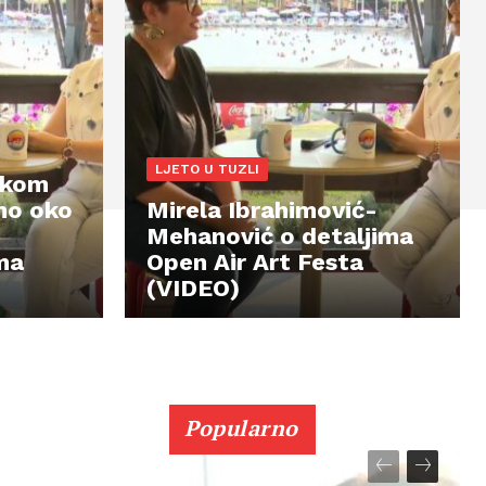
LJETO U TUZLI
tkom
no oko
Mirela Ibrahimović-
Mehanović o detaljima
ma
Open Air Art Festa
(VIDEO)
Popularno