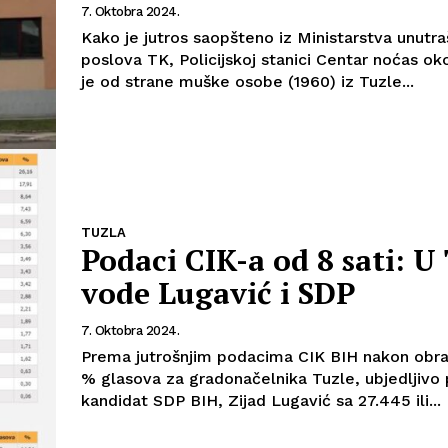
7. Oktobra 2024.
Kako je jutros saopšteno iz Ministarstva unutra
poslova TK, Policijskoj stanici Centar noćas oko
je od strane muške osobe (1960) iz Tuzle...
Info
TUZLA
Podaci CIK-a od 8 sati: U 
O nama
Kontakt
vode Lugavić i SDP
Impressum
7. Oktobra 2024.
Prema jutrošnjim podacima CIK BIH nakon obra
% glasova za gradonačelnika Tuzle, ubjedljivo p
kandidat SDP BIH, Zijad Lugavić sa 27.445 ili...