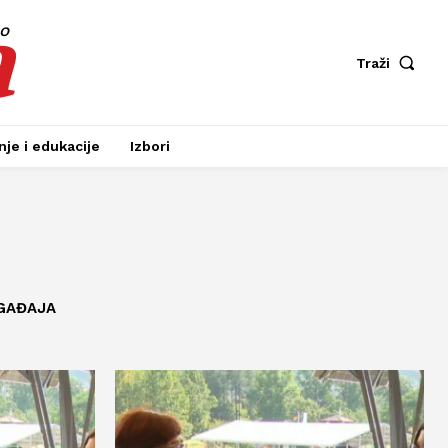
a
fo
Traži
je i edukacije
Izbori
GAĐAJA