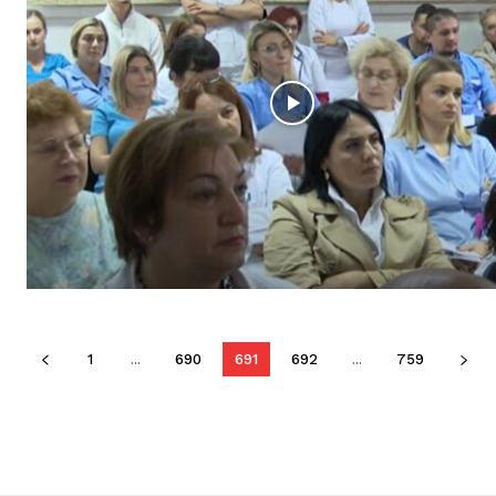
1
...
690
691
692
...
759