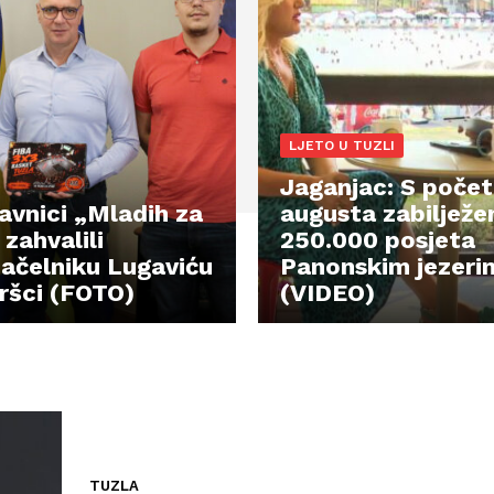
LJETO U TUZLI
Jaganjac: S poče
avnici „Mladih za
augusta zabilježe
zahvalili
250.000 posjeta
ačelniku Lugaviću
Panonskim jezeri
ršci (FOTO)
(VIDEO)
TUZLA