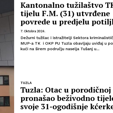
Kantonalno tužilaštvo T
tijelu F.M. (31) utvrđene
povrede u predjelu potilj
7. Oktobra 2024.
Dežurni tužilac i istražitelji Sektora kriminalisti
MUP-a TK i OKP PU Tuzla obavljaju uviđaj u po
kući na širem području naselja Tušanj u...
TUZLA
Tuzla: Otac u porodičnoj
pronašao beživodno tijel
svoje 31-ogodišnje kćerk