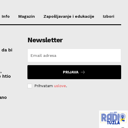
Info
Magazin
Zapošljavanje i edukacije
Izbori
Newsletter
 da bi
,
PRIJAVA
 htio
Prihvatam
uslove
.
zano