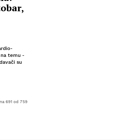
obar,
rdio-
 na temu -
davači su
ana 691 od 759