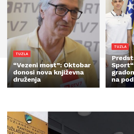
TUZLA
TUZLA
Predst
“Vezeni most”: Oktobar
Sport“ 
donosi nova književna
gradon
druženja
na pod