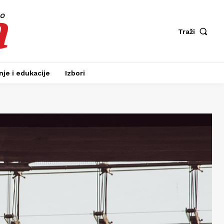
a
fo
Traži
je i edukacije
Izbori