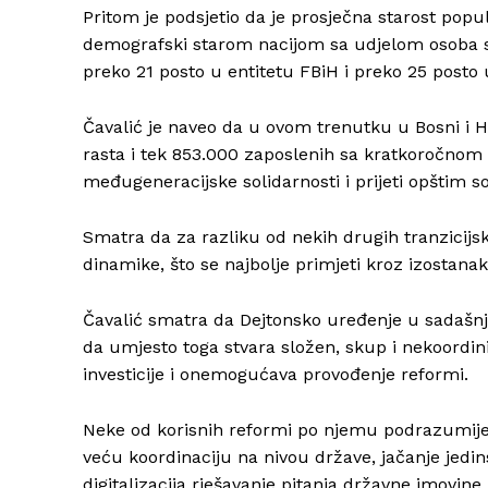
Pritom je podsjetio da je prosječna starost popu
demografski starom nacijom sa udjelom osoba st
preko 21 posto u entitetu FBiH i preko 25 posto 
Čavalić je naveo da u ovom trenutku u Bosni i 
rasta i tek 853.000 zaposlenih sa kratkoročno
međugeneracijske solidarnosti i prijeti opšti
Smatra da za razliku od nekih drugih tranzicijsk
dinamike, što se najbolje primjeti kroz izostana
Čavalić smatra da Dejtonsko uređenje u sadašnjo
da umjesto toga stvara složen, skup i nekoordin
investicije i onemogućava provođenje reformi.
Neke od korisnih reformi po njemu podrazumijeva
veću koordinaciju na nivou države, jačanje jedi
digitalizacija rješavanje pitanja državne imovine, 