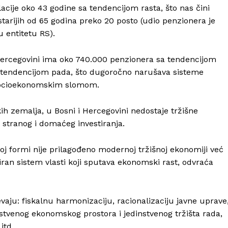
lacije oko 43 godine sa tendencijom rasta, što nas čini
arijih od 65 godina preko 20 posto (udio penzionera je
u entitetu RS).
Hercegovini ima oko 740.000 penzionera sa tendencijom
m tendencijom pada, što dugoročno narušava sisteme
m socioekonomskim slomom.
ih zemalja, u Bosni i Hercegovini nedostaje tržišne
k stranog i domaćeg investiranja.
Info
j formi nije prilagođeno modernoj tržišnoj ekonomiji već
iran sistem vlasti koji sputava ekonomski rast, odvraća
O nama
Kontakt
Impressum
ju: fiskalnu harmonizaciju, racionalizaciju javne uprave
nstvenog ekonomskog prostora i jedinstvenog tržišta rada,
itd.