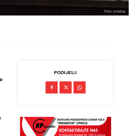
Foto: pixabay
PODIJELI:
o
a