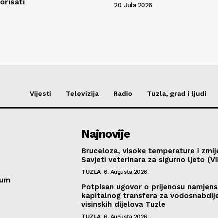
orisati
20. Jula 2026.
Vijesti
Televizija
Radio
Tuzla, grad i ljudi
Najnovije
Bruceloza, visoke temperature i zmij
Savjeti veterinara za sigurno ljeto (V
TUZLA
6. Augusta 2026.
sum
Potpisan ugovor o prijenosu namjen
kapitalnog transfera za vodosnabdij
visinskih dijelova Tuzle
TUZLA
6. Augusta 2026.