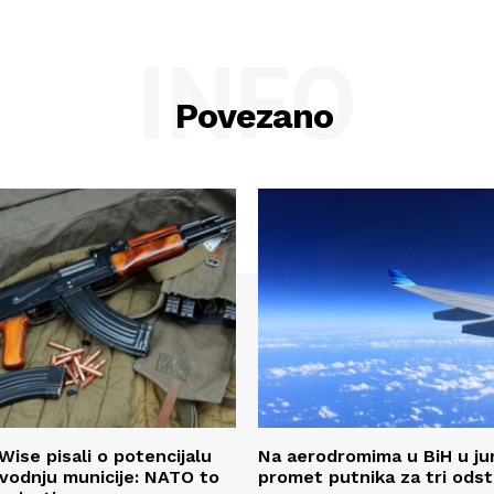
INFO
Povezano
Wise pisali o potencijalu
Na aerodromima u BiH u ju
zvodnju municije: NATO to
promet putnika za tri ods