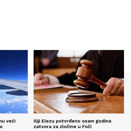
nu veći
Iliji Elezu potvrđeno osam godina
to
zatvora za zločine u Foči