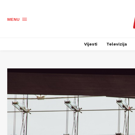
MENU
Vijesti
Televizija