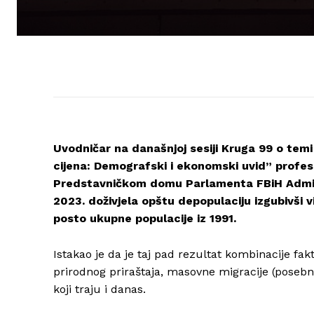
Uvodničar na današnjoj sesiji Kruga 99 o temi
cijena: Demografski i ekonomski uvid” profe
Predstavničkom domu Parlamenta FBiH Admir Ča
2023. doživjela opštu depopulaciju izgubivši v
posto ukupne populacije iz 1991.
Istakao je da je taj pad rezultat kombinacije fak
prirodnog priraštaja, masovne migracije (poseb
koji traju i danas.