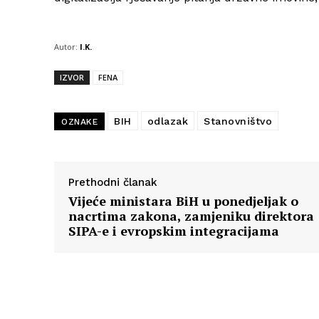
Autor:
I.K.
IZVOR
FENA
BIH
odlazak
Stanovništvo
OZNAKE
Prethodni članak
Vijeće ministara BiH u ponedjeljak o
nacrtima zakona, zamjeniku direktora
SIPA-e i evropskim integracijama