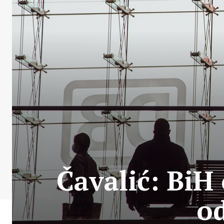
Čavalić: BiH 
o