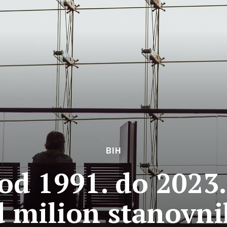
BIH
od 1991. do 2023.
d milion stanovni