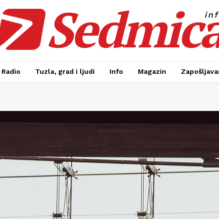
Sedmic
in
Radio
Tuzla, grad i ljudi
Info
Magazin
Zapošljavan