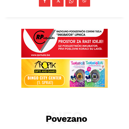
INFO
Povezano