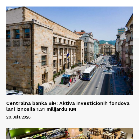
Centralna banka BiH: Aktiva investicionih fondova
lani iznosila 1.31 milijardu KM
Info
20. Jula 2026.
O nama
Kontakt