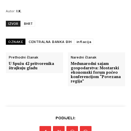
Autor:
I.K.
IZVOR
BHRT
OZNAKE
CENTRALNA BANKA BIH
inflacija
Prethodni članak
Naredni članak
U Spužu 42 pritvorenika
Međunarodni sajam
štrajkuju glađu
gospodarstva: Mostarski
ekonomski forum počeo
konferencijom “Povezana
regija”
PODIJELI: